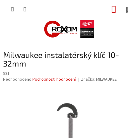
Přejít
NÁKUP
na
obsah
KOŠÍK
Milwaukee instalatérský klíč 10-
32mm
981
Průměrné
Neohodnoceno
Podrobnosti hodnocení
Značka:
MILWAUKEE
hodnocení
produktu
je
0,0
z
5
hvězdiček.