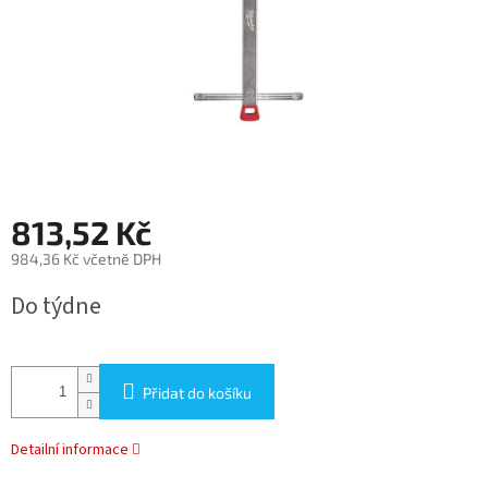
813,52 Kč
984,36 Kč včetně DPH
Měrná
Do týdne
cena:
Přidat do košíku
Detailní informace