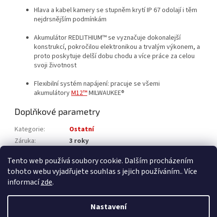
Hlava a kabel kamery se stupněm krytí IP 67 odolají i těm
nejdrsnějším podmínkám
Akumulátor REDLITHIUM™ se vyznačuje dokonalejší
konstrukcí, pokročilou elektronikou a trvalým výkonem, a
proto poskytuje delší dobu chodu a více práce za celou
svoji životnost
Flexibilní systém napájení: pracuje se všemi
akumulátory
M12™
MILWAUKEE®
Doplňkové parametry
Kategorie
:
Ostatní
Záruka
:
3 roky
Katalogové číslo
:
4933493136
Tento web používá soubory cookie. Dalším procházením
tohoto webu vyjadřujete souhlas s jejich používáním.. Více
Z
informací
zde
.
á
Vytvořil Shoptet
p
Nastavení
a