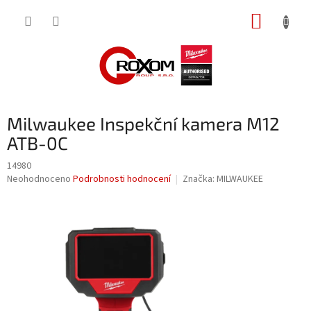
Přejít
NÁKUP
na
obsah
KOŠÍK
Milwaukee Inspekční kamera M12
ATB-0C
14980
Průměrné
Neohodnoceno
Podrobnosti hodnocení
Značka:
MILWAUKEE
hodnocení
produktu
je
0,0
z
5
hvězdiček.