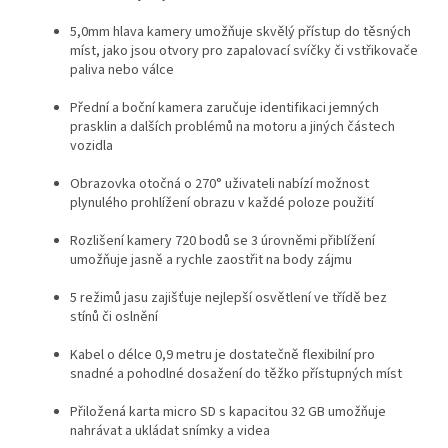
5,0mm hlava kamery umožňuje skvělý přístup do těsných
míst, jako jsou otvory pro zapalovací svíčky či vstřikovače
paliva nebo válce
Přední a boční kamera zaručuje identifikaci jemných
prasklin a dalších problémů na motoru a jiných částech
vozidla
Obrazovka otočná o 270° uživateli nabízí možnost
plynulého prohlížení obrazu v každé poloze použití
Rozlišení kamery 720 bodů se 3 úrovněmi přiblížení
umožňuje jasně a rychle zaostřit na body zájmu
5 režimů jasu zajišťuje nejlepší osvětlení ve třídě bez
stínů či oslnění
Kabel o délce 0,9 metru je dostatečně flexibilní pro
snadné a pohodlné dosažení do těžko přístupných míst
Přiložená karta micro SD s kapacitou 32 GB umožňuje
nahrávat a ukládat snímky a videa