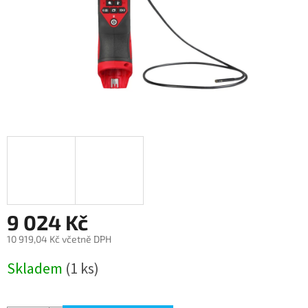
9 024 Kč
10 919,04 Kč včetně DPH
Měrná
Skladem
(1 ks)
cena: