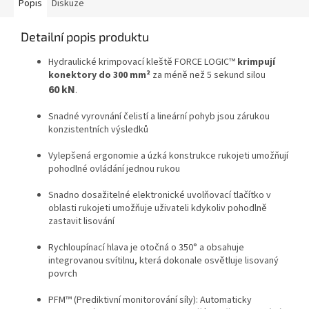
Popis
Diskuze
Detailní popis produktu
Hydraulické krimpovací kleště FORCE LOGIC™
krimpují
konektory do 300 mm²
za méně než 5 sekund silou
60 kN
.
Snadné vyrovnání čelistí a lineární pohyb jsou zárukou
konzistentních výsledků
Vylepšená ergonomie a úzká konstrukce rukojeti umožňují
pohodlné ovládání jednou rukou
Snadno dosažitelné elektronické uvolňovací tlačítko v
oblasti rukojeti umožňuje uživateli kdykoliv pohodlně
zastavit lisování
Rychloupínací hlava je otočná o 350° a obsahuje
integrovanou svítilnu, která dokonale osvětluje lisovaný
povrch
PFM™ (Prediktivní monitorování síly): Automaticky