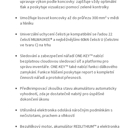
upravuje výkon podle koncovky: zajišťuje vždy optimální
tlak a poskytuje vizualizaci pomocí zelené kontrolky
Umožňuje lisovat koncovky až do průřezu 300 mm² v mědi
a hliníku
Univerzální uchycení čelisti je kompatibilní se řadou 22
čelistí MILWAUKEE® a nejběžnějšími 60kN čelisti U (čelistmi
ve tvaru C) na trhu
Sledování a zabezpečení nářadí
ONE-KEY™
nabízí
bezplatnou cloudovou sledovací síť a platformu pro
správu inventáře.
ONE-KEY™
také nabízí funkci dálkového
zamykání. Funkce hlášení poskytuje report o kompletní
činnosti nářadí a protokol přesnosti.
Předkrimpovací zkouška stavu akumulátoru automaticky
vyhodnotí, zda je dostatečně nabitý pro úspěšné
dokončení úkonu
Utěsněná elektronika odolává náročným podmínkám s
nečistotami, prachem a vlhkostí
Bezuhlíkový motor, akumulátor REDLITHIUM™ a elektronika