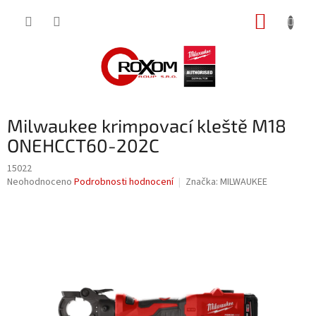
Přejít
NÁKUP
na
obsah
KOŠÍK
Milwaukee krimpovací kleště M18
ONEHCCT60-202C
15022
Průměrné
Neohodnoceno
Podrobnosti hodnocení
Značka:
MILWAUKEE
hodnocení
produktu
je
0,0
z
5
hvězdiček.