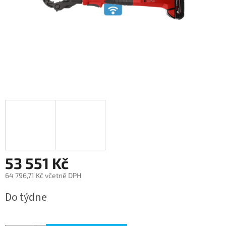
53 551 Kč
64 796,71 Kč včetně DPH
Měrná
Do týdne
cena: