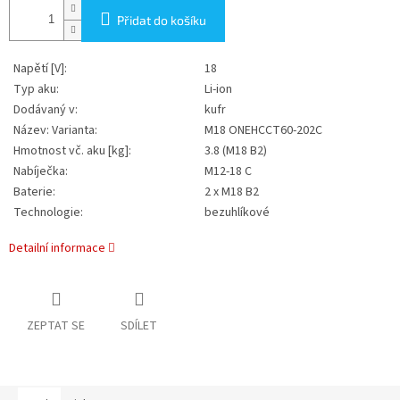
Přidat do košíku
Napětí [V]:
18
Typ aku:
Li-ion
Dodávaný v:
kufr
Název: Varianta:
M18 ONEHCCT60-202C
Hmotnost vč. aku [kg]:
3.8 (M18 B2)
Nabíječka:
M12-18 C
Baterie:
2 x M18 B2
Technologie:
bezuhlíkové
Detailní informace
ZEPTAT SE
SDÍLET