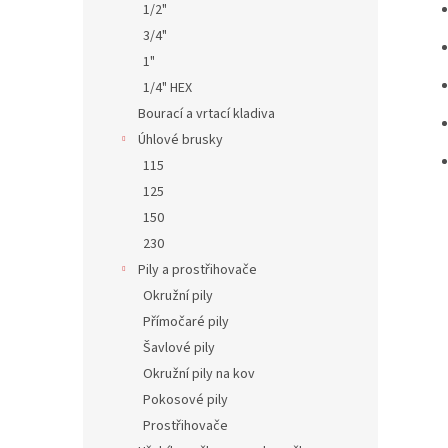
1/2"
3/4"
1"
1/4" HEX
Bourací a vrtací kladiva
Úhlové brusky
115
125
150
230
Pily a prostřihovače
Okružní pily
Přímočaré pily
Šavlové pily
Okružní pily na kov
Pokosové pily
Prostřihovače