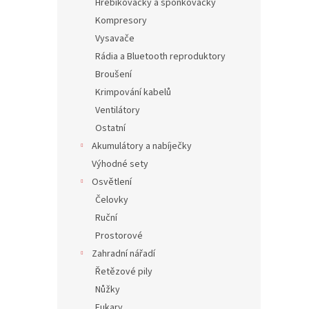
Hřebíkovačky a sponkovačky
Kompresory
Vysavače
Rádia a Bluetooth reproduktory
Broušení
Krimpování kabelů
Ventilátory
Ostatní
Akumulátory a nabíječky
Výhodné sety
Osvětlení
Čelovky
Ruční
Prostorové
Zahradní nářadí
Řetězové pily
Nůžky
Fukary