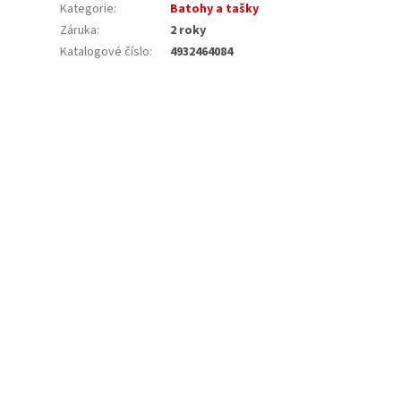
Kategorie
:
Batohy a tašky
Záruka
:
2 roky
Katalogové číslo
:
4932464084