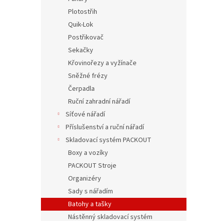
Plotostřih
Quik-Lok
Postřikovač
Sekačky
Křovinořezy a vyžínače
Sněžné frézy
Čerpadla
Ruční zahradní nářadí
Síťové nářadí
Příslušenství a ruční nářadí
Skladovací systém PACKOUT
Boxy a vozíky
PACKOUT Stroje
Organizéry
Sady s nářadím
Batohy a tašky
Nástěnný skladovací systém