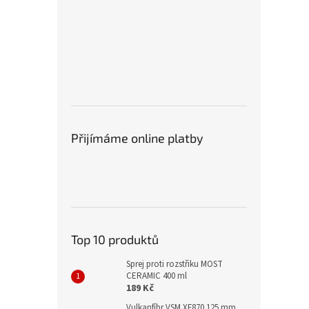
Přijímáme online platby
Top 10 produktů
Sprej proti rozstřiku MOST
CERAMIC 400 ml
189 Kč
Vulkanfíbr VSM XF870 125 mm