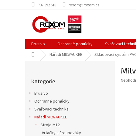
Přejít
737 392 518
roxom@roxom.cz
na
obsah
Brusivo
Ochranné pomůcky
Svařovací techni
Domů
Nářadí MILWAUKEE
Skladovací systém P
P
Mil
o
Přeskočit
s
Průměr
Neohod
Kategorie
kategorie
t
hodnoce
r
produkt
Brusivo
a
je
Ochranné pomůcky
0,0
n
z
Svařovací technika
n
5
í
Nářadí MILWAUKEE
hvězdič
p
Stroje M12
a
Vrtačky a šroubováky