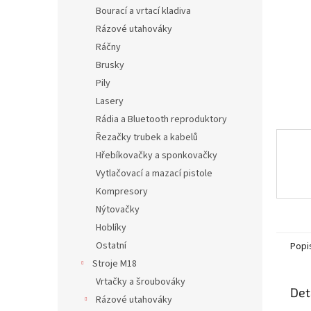
n
Bourací a vrtací kladiva
e
Rázové utahováky
l
Ráčny
Brusky
Pily
Lasery
Rádia a Bluetooth reproduktory
Řezačky trubek a kabelů
Hřebíkovačky a sponkovačky
Vytlačovací a mazací pistole
Kompresory
Nýtovačky
Hoblíky
Ostatní
Popi
Stroje M18
Vrtačky a šroubováky
Det
Rázové utahováky