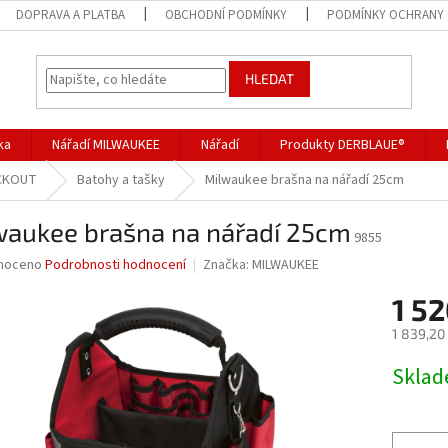
DOPRAVA A PLATBA
OBCHODNÍ PODMÍNKY
PODMÍNKY OCHRANY 
HLEDAT
ka
Nářadí MILWAUKEE
Nářadí
Produkty DERBLAUE®
ACKOUT
Batohy a tašky
Milwaukee brašna na nářadí 25cm
waukee brašna na nářadí 25cm
9855
né
noceno
Podrobnosti hodnocení
Značka:
MILWAUKEE
ní
1 52
u
1 839,20
Měrná
Skla
cena:
ek.