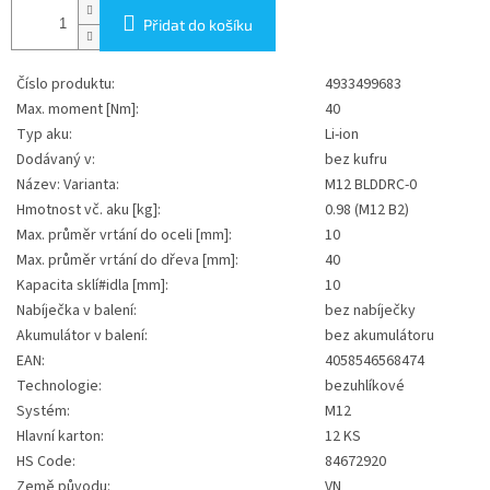
Přidat do košíku
Číslo produktu:
4933499683
Max. moment [Nm]:
40
Typ aku:
Li-ion
Dodávaný v:
bez kufru
Název: Varianta:
M12 BLDDRC-0
Hmotnost vč. aku [kg]:
0.98 (M12 B2)
Max. průměr vrtání do oceli [mm]:
10
Max. průměr vrtání do dřeva [mm]:
40
Kapacita sklí#idla [mm]:
10
Nabíječka v balení:
bez nabíječky
Akumulátor v balení:
bez akumulátoru
EAN:
4058546568474
Technologie:
bezuhlíkové
Systém:
M12
Hlavní karton:
12 KS
HS Code:
84672920
Země původu:
VN