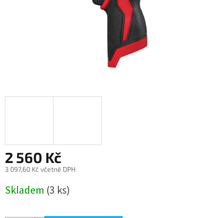
2 560 Kč
3 097,60 Kč včetně DPH
Měrná
Skladem
(3 ks)
cena: