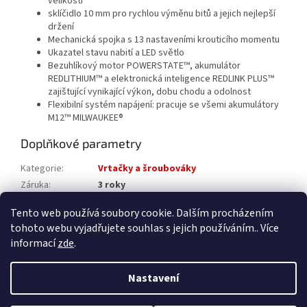
velikosti
sklíčidlo 10 mm pro rychlou výměnu bitů a jejich nejlepší
držení
Mechanická spojka s 13 nastaveními krouticího momentu
Ukazatel stavu nabití a LED světlo
Bezuhlíkový motor POWERSTATE™, akumulátor
REDLITHIUM™ a elektronická inteligence REDLINK PLUS™
zajištující vynikající výkon, dobu chodu a odolnost
Flexibilní systém napájení: pracuje se všemi akumulátory
M12™ MILWAUKEE®
Doplňkové parametry
Kategorie
:
Vrtačky a šroubováky
Záruka
:
3 roky
Katalogové číslo
:
4933499683
Tento web používá soubory cookie. Dalším procházením
tohoto webu vyjadřujete souhlas s jejich používáním.. Více
Z
informací
zde
.
á
Vytvořil Shoptet
p
Nastavení
a
t