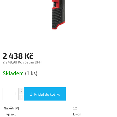
2 438 Kč
2 949,98 Kč včetně DPH
Měrná
Skladem
(1 ks)
cena:
Přidat do košíku
Napětí [V]:
12
Typ aku:
Li-ion