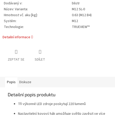
Dodávaný v:
blistr
Název: Varianta:
M12 SL-0
Hmotnost vč. aku [kg]:
0.63 (M12 B4)
Systém:
M12
Technologie:
TRUEVIEW™
Detailní informace
ZEPTAT SE
SDÍLET
Popis
Diskuze
Detailní popis produktu
Tři výkonné LED zdroje poskytují 220 lumenů
Nastavitelný kovový hák umožňuje světlo zavěsit ve více