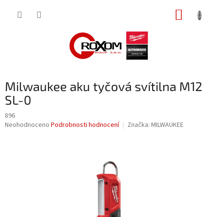
Přejít
NÁKUP
na
obsah
KOŠÍK
Milwaukee aku tyčová svítilna M12
SL-0
896
Průměrné
Neohodnoceno
Podrobnosti hodnocení
Značka:
MILWAUKEE
hodnocení
produktu
je
0,0
z
5
hvězdiček.