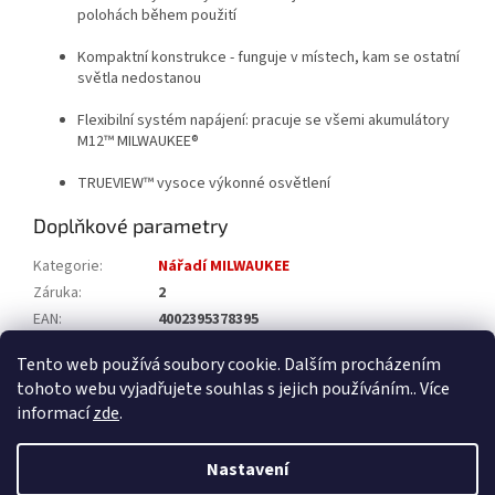
polohách během použití
Kompaktní konstrukce - funguje v místech, kam se ostatní
světla nedostanou
Flexibilní systém napájení: pracuje se všemi akumulátory
M12™ MILWAUKEE®
TRUEVIEW™ vysoce výkonné osvětlení
Doplňkové parametry
Kategorie
:
Nářadí MILWAUKEE
Záruka
:
2
EAN
:
4002395378395
Katalogové číslo
:
4932430178
Tento web používá soubory cookie. Dalším procházením
tohoto webu vyjadřujete souhlas s jejich používáním.. Více
Z
informací
zde
.
á
Vytvořil Shoptet
p
Nastavení
a