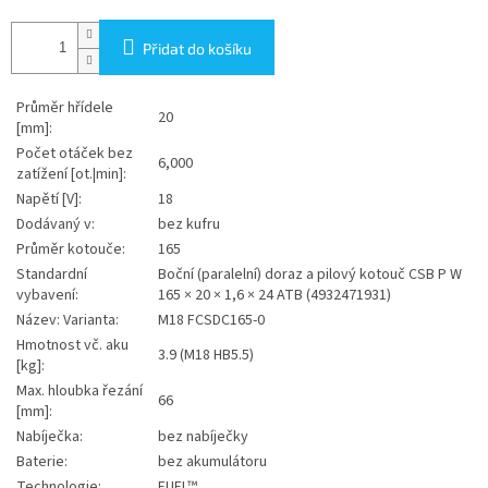
Přidat do košíku
Průměr hřídele
20
[mm]:
Počet otáček bez
6,000
zatížení [ot.|min]:
Napětí [V]:
18
Dodávaný v:
bez kufru
Průměr kotouče:
165
Standardní
Boční (paralelní) doraz a pilový kotouč CSB P W
vybavení:
165 × 20 × 1,6 × 24 ATB (4932471931)
Název: Varianta:
M18 FCSDC165-0
Hmotnost vč. aku
3.9 (M18 HB5.5)
[kg]:
Max. hloubka řezání
66
[mm]:
Nabíječka:
bez nabíječky
Baterie:
bez akumulátoru
Technologie:
FUEL™