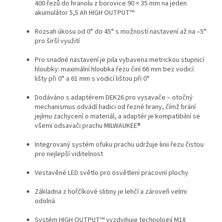
400 řezů do hranolu z borovice 90 × 35 mm na jeden
akumulátor 5,5 Ah HIGH OUTPUT™
Rozsah úkosu od 0° do 45° s možností nastavení až na –5°
pro širší využití
Pro snadné nastavení je pila vybavena metrickou stupnicí
hloubky: maximální hloubka řezu činí 66 mm bez vodicí
lišty při 0° a 61 mm s vodicí lištou při 0°
Dodáváno s adaptérem DEK26 pro vysavače – otočný
mechanismus odvádí hadici od řezné hrany, čímž brání
jejímu zachycení o materiál, a adaptér je kompatibilní se
všemi odsavači prachu MILWAUKEE®
Integrovaný systém ofuku prachu udržuje linii řezu čistou
pro nejlepší viditelnost
Vestavěné LED světlo pro osvětlení pracovní plochy
Základna z hořčíkové slitiny je lehčí a zároveň velmi
odolná
Systém HIGH OUTPUT™ vyzdvihuje technologií
M18