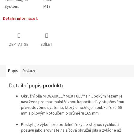
Systém:
M18
Detailní informace
ZEPTAT SE
SDÍLET
Popis
Diskuze
Detailní popis produktu
Okružní pila MILWAUKEE®
M18 FUEL™
s hlubokým řezem je
navržena pro maximální řeznou kapacitu díky stupňovému
převodovému systému, který umožňuje hloubku řezu 66
mm s pilovým kotoučem o průměru 165 mm
Poskytuje výkon pro podélné řezy se stejnou rychlostí
posuvu jako srovnatelná síťová okružní pila a zvládne až