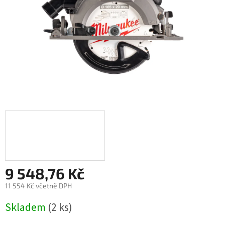
9 548,76 Kč
11 554 Kč včetně DPH
Měrná
Skladem
(2 ks)
cena: