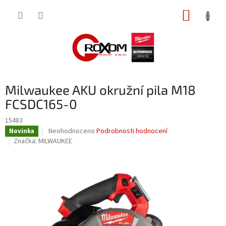
Přejít
NÁKUP
na
obsah
KOŠÍK
Milwaukee AKU okružní pila M18
FCSDC165-0
15483
Průměrné
Neohodnoceno
Podrobnosti hodnocení
Novinka
hodnocení
Značka:
MILWAUKEE
produktu
je
0,0
z
5
hvězdiček.