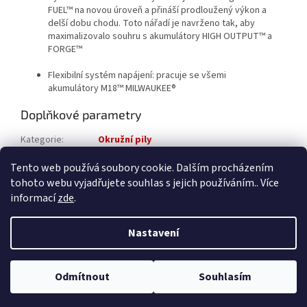
FUEL™
na novou úroveň a přináší prodloužený výkon a
delší dobu chodu. Toto nářadí je navrženo tak, aby
maximalizovalo souhru s akumulátory HIGH OUTPUT™ a
FORGE™
Flexibilní systém napájení: pracuje se všemi
akumulátory
M18™
MILWAUKEE®
Doplňkové parametry
Kategorie
:
Okružní pily
Katalogové číslo
:
4933500002
Tento web používá soubory cookie. Dalším procházením
tohoto webu vyjadřujete souhlas s jejich používáním.. Více
Z
informací
zde
.
á
Vytvořil Shoptet
p
Nastavení
a
t
Copyright 2026
ROXOM.cz
. Všechna práva vyhrazena.
Upravit
í
Odmítnout
Souhlasím
nastavení cookies