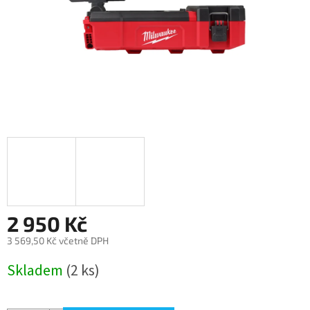
2 950 Kč
3 569,50 Kč včetně DPH
Měrná
Skladem
(2 ks)
cena: