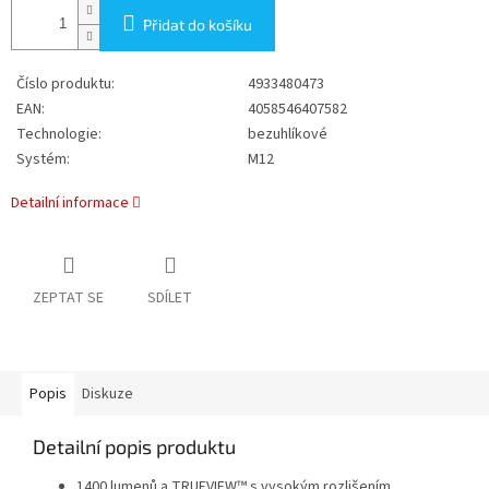
Přidat do košíku
Číslo produktu:
4933480473
EAN:
4058546407582
Technologie:
bezuhlíkové
Systém:
M12
Detailní informace
ZEPTAT SE
SDÍLET
Popis
Diskuze
Detailní popis produktu
1400 lumenů a TRUEVIEW™ s vysokým rozlišením