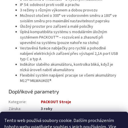
IP 54: odolnost proti vodě a prachu
3 režimy s různým výkonem a dobou provozu
Možnost otočení o 300° ve vodorovném směru a 180° ve
svislém směru pro maximální nastavitelnost paprsku
Úložný prostor pro zařízení a malé položky
Úplná kompatibilita systému s modulárním úložným
systémem PACKOUT™ – rozsvícení a zhasnutí při
upevnění na systému (pouze nahoře na stohu)
Vestavěná funkce nabíječky pro rychlé a pohodlné
nabíjení elektrických zařízení přes výstupní 2,1A port USB
typ C a typ A
Indikátor slabého akumulátoru, kontrolka bliká, když je
nízká úroveň nabití akumulátoru
Flexibilní systém napájení: pracuje se všemi akumulátory
M12™ MILWAUKEE®
Doplňkové parametry
Kategorie
:
PACKOUT Stroje
Záruka
:
3 roky
Katalogové číslo
:
4933480473
Tento web používá soubory cookie. Dalším procházením
tohoto webu vyjadřujete souhlas s jejich používáním.. Více