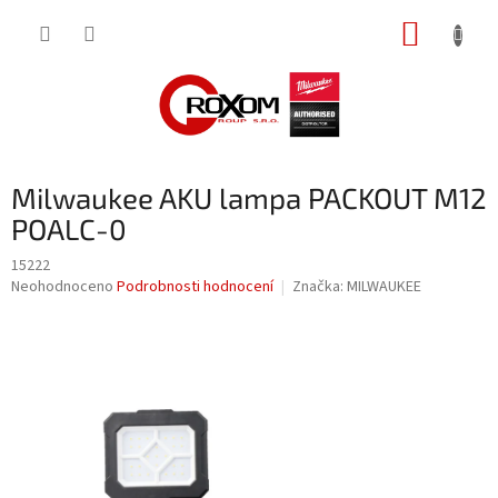
Přejít
NÁKUP
na
obsah
KOŠÍK
Milwaukee AKU lampa PACKOUT M12
POALC-0
15222
Průměrné
Neohodnoceno
Podrobnosti hodnocení
Značka:
MILWAUKEE
hodnocení
produktu
je
0,0
z
5
hvězdiček.