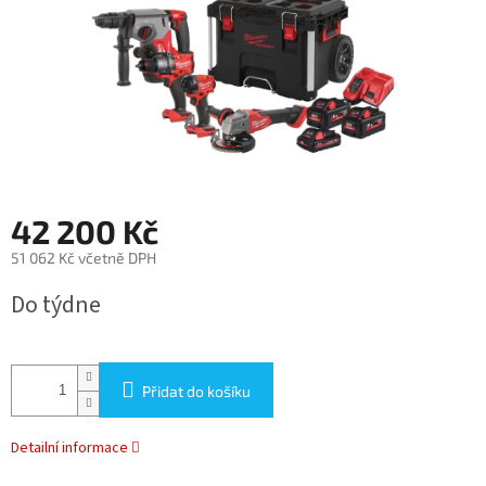
42 200 Kč
51 062 Kč včetně DPH
Měrná
Do týdne
cena:
Přidat do košíku
Detailní informace