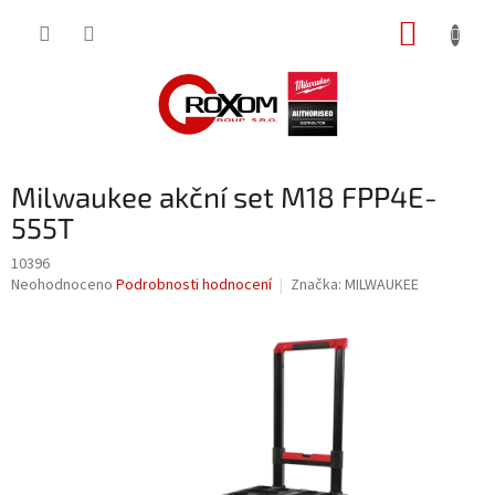
Přejít
NÁKUP
na
obsah
KOŠÍK
Milwaukee akční set M18 FPP4E-
555T
10396
Průměrné
Neohodnoceno
Podrobnosti hodnocení
Značka:
MILWAUKEE
hodnocení
produktu
je
0,0
z
5
hvězdiček.