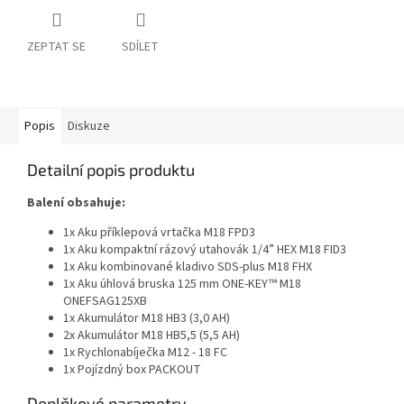
ZEPTAT SE
SDÍLET
Popis
Diskuze
Detailní popis produktu
Balení obsahuje:
1x Aku příklepová vrtačka M18 FPD3
1x Aku kompaktní rázový utahovák 1/4” HEX M18 FID3
1x Aku kombinované kladivo SDS-plus M18 FHX
1x Aku úhlová bruska 125 mm ONE-KEY™ M18
ONEFSAG125XB
1x Akumulátor M18 HB3 (3,0 AH)
2x Akumulátor M18 HB5,5 (5,5 AH)
1x Rychlonabíječka M12 - 18 FC
1x Pojízdný box PACKOUT
Doplňkové parametry