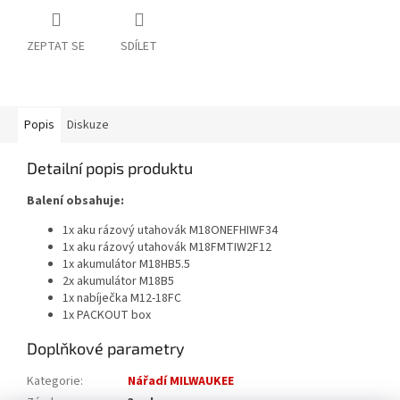
ZEPTAT SE
SDÍLET
Popis
Diskuze
Detailní popis produktu
Balení obsahuje:
1x aku rázový utahovák M18ONEFHIWF34
1x aku rázový utahovák M18FMTIW2F12
1x akumulátor M18HB5.5
2x akumulátor M18B5
1x nabíječka M12-18FC
1x PACKOUT box
Doplňkové parametry
Kategorie
:
Nářadí MILWAUKEE