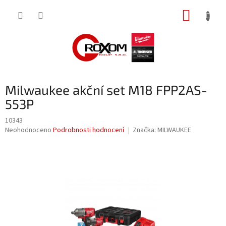
Přejít
NÁKUP
na
obsah
KOŠÍK
Milwaukee akční set M18 FPP2AS-
553P
10343
Průměrné
Neohodnoceno
Podrobnosti hodnocení
Značka:
MILWAUKEE
hodnocení
produktu
je
0,0
z
5
hvězdiček.