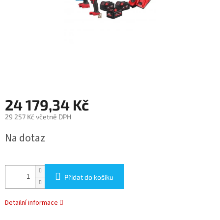
24 179,34 Kč
29 257 Kč včetně DPH
Měrná
Na dotaz
cena:
Přidat do košíku
Detailní informace