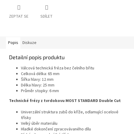
ZEPTAT SE
SDÍLET
Popis
Diskuze
Detailní popis produktu
Válcová technická fréza bez čelního břitu
Celková délka: 65 mm
Šířka hlavy: 12 mm
Délka hlavy: 25 mm
Průměr stopky: 6 mm
Technické frézy z tvrdokovu MOST STANDARD Double Cut
Univerzální struktura zubů do kříže, odlamující ocelové
třísky
Velký úběr materiálu
Hladké dokončení zpracovávaného dílu