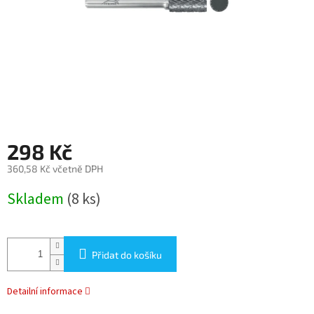
298 Kč
360,58 Kč včetně DPH
Měrná
Skladem
(8 ks)
cena:
Přidat do košíku
Detailní informace