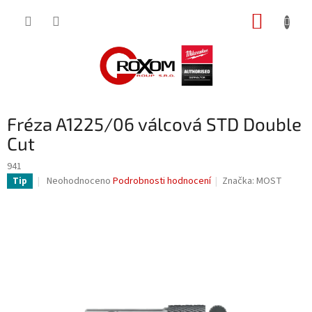
Přejít
NÁKUP
na
obsah
KOŠÍK
Fréza A1225/06 válcová STD Double
Cut
941
Průměrné
Neohodnoceno
Podrobnosti hodnocení
Značka:
MOST
Tip
hodnocení
produktu
je
0,0
z
5
hvězdiček.