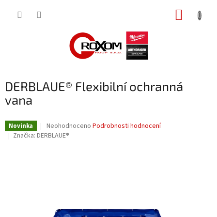
Přejít
NÁKUP
na
obsah
KOŠÍK
DERBLAUE® Flexibilní ochranná
vana
Průměrné
Neohodnoceno
Podrobnosti hodnocení
Novinka
hodnocení
Značka:
DERBLAUE®
produktu
je
0,0
z
5
hvězdiček.