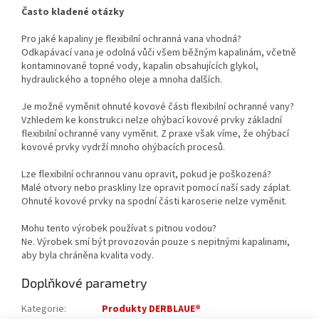
Často kladené otázky
Pro jaké kapaliny je flexibilní ochranná vana vhodná?
Odkapávací vana je odolná vůči všem běžným kapalinám, včetně
kontaminované topné vody, kapalin obsahujících glykol,
hydraulického a topného oleje a mnoha dalších.
Je možné vyměnit ohnuté kovové části flexibilní ochranné vany?
Vzhledem ke konstrukci nelze ohýbací kovové prvky základní
flexibilní ochranné vany vyměnit. Z praxe však víme, že ohýbací
kovové prvky vydrží mnoho ohýbacích procesů.
Lze flexibilní ochrannou vanu opravit, pokud je poškozená?
Malé otvory nebo praskliny lze opravit pomocí naší sady záplat.
Ohnuté kovové prvky na spodní části karoserie nelze vyměnit.
Mohu tento výrobek používat s pitnou vodou?
Ne. Výrobek smí být provozován pouze s nepitnými kapalinami,
aby byla chráněna kvalita vody.
Doplňkové parametry
Kategorie
:
Produkty DERBLAUE®