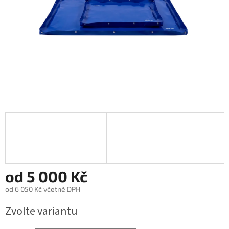
od
5 000 Kč
od
6 050 Kč
včetně DPH
Měrná
Zvolte variantu
cena: