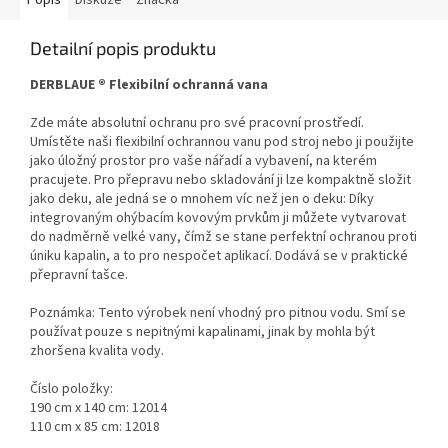
Popis
Diskuze
Značka
Detailní popis produktu
DERBLAUE ® Flexibilní ochranná vana
Zde máte absolutní ochranu pro své pracovní prostředí.
Umístěte naši flexibilní ochrannou vanu pod stroj nebo ji použijte
jako úložný prostor pro vaše nářadí a vybavení, na kterém
pracujete. Pro přepravu nebo skladování ji lze kompaktně složit
jako deku, ale jedná se o mnohem víc než jen o deku: Díky
integrovaným ohýbacím kovovým prvkům ji můžete vytvarovat
do nadměrně velké vany, čímž se stane perfektní ochranou proti
úniku kapalin, a to pro nespočet aplikací. Dodává se v praktické
přepravní tašce.
Poznámka: Tento výrobek není vhodný pro pitnou vodu. Smí se
používat pouze s nepitnými kapalinami, jinak by mohla být
zhoršena kvalita vody.
Číslo položky:
190 cm x 140 cm: 12014
110 cm x 85 cm: 12018