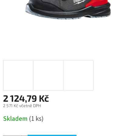
2 124,79 Kč
2 571 Kč včetně DPH
Měrná
Skladem
(1 ks)
cena: