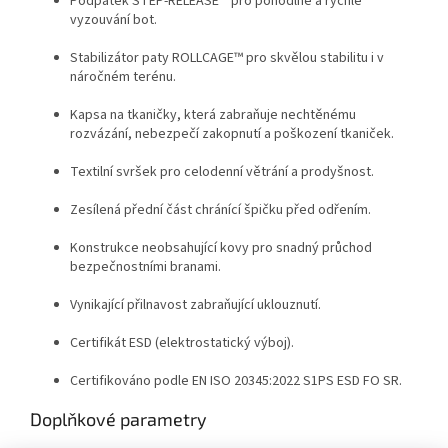
Podpatek STEP-RELEASE™ pro pohodlné a rychlé
vyzouvání bot.
Stabilizátor paty ROLLCAGE™ pro skvělou stabilitu i v
náročném terénu.
Kapsa na tkaničky, která zabraňuje nechtěnému
rozvázání, nebezpečí zakopnutí a poškození tkaniček.
Textilní svršek pro celodenní větrání a prodyšnost.
Zesílená přední část chránící špičku před odřením.
Konstrukce neobsahující kovy pro snadný průchod
bezpečnostními branami.
Vynikající přilnavost zabraňující uklouznutí.
Certifikát ESD (elektrostatický výboj).
Certifikováno podle EN ISO 20345:2022 S1PS ESD FO SR.
Doplňkové parametry