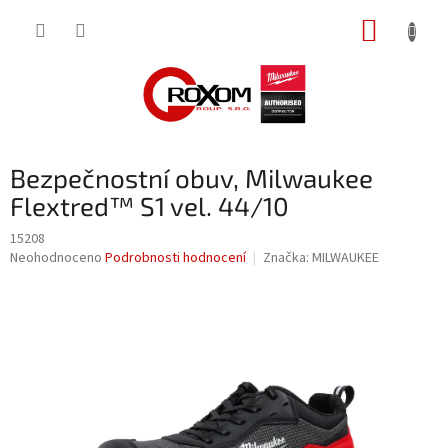
Přejít
NÁKUP
na
obsah
KOŠÍK
Bezpečnostní obuv, Milwaukee
Flextred™ S1 vel. 44/10
15208
Průměrné
Neohodnoceno
Podrobnosti hodnocení
Značka:
MILWAUKEE
hodnocení
produktu
je
0,0
z
5
hvězdiček.