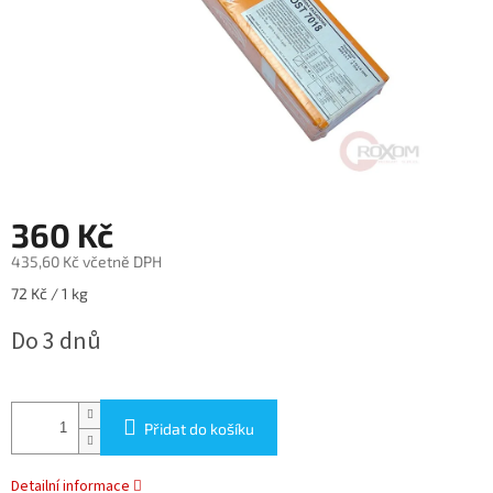
360 Kč
435,60 Kč včetně DPH
Měrná
72 Kč / 1 kg
cena:
Do 3 dnů
Přidat do košíku
Detailní informace