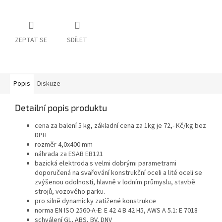
ZEPTAT SE
SDÍLET
Popis
Diskuze
Detailní popis produktu
cena za balení 5 kg, základní cena za 1kg je 72,- Kč/kg bez
DPH
rozměr 4,0x400 mm
náhrada za ESAB EB121
bazická elektroda s velmi dobrými parametrami
doporučená na svařování konstrukční oceli a lité oceli se
zvýšenou odolností, hlavně v lodním průmyslu, stavbě
strojů, vozového parku.
pro silně dynamicky zatížené konstrukce
norma EN ISO 2560-A-E: E 42 4 B 42 H5, AWS A 5.1: E 7018
schválení GL, ABS, BV, DNV