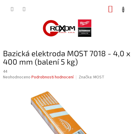
Přejít
NÁKUP
na
obsah
KOŠÍK
Bazická elektroda MOST 7018 - 4,0 x
400 mm (balení 5 kg)
44
Průměrné
Neohodnoceno
Podrobnosti hodnocení
Značka:
MOST
hodnocení
produktu
je
0,0
z
5
hvězdiček.