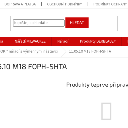
DOPRAVA A PLATBA
OBCHODNÍ PODMÍNKY
PODMÍNKY OCHRANY 
HLEDAT
ka
Nářadí MILWAUKEE
Nářadí
Produkty DERBLAUE®
LOK™ nářadí s výměnnými nástavci
11.05.10 M18 FOPH-SHTA
05.10 M18 FOPH-SHTA
Produkty teprve připra