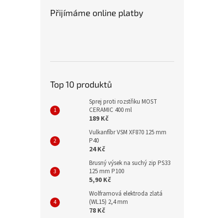
Přijímáme online platby
Top 10 produktů
Sprej proti rozstřiku MOST
CERAMIC 400 ml
189 Kč
Vulkanfíbr VSM XF870 125 mm
P40
24 Kč
Brusný výsek na suchý zip PS33
125 mm P100
5,90 Kč
Wolframová elektroda zlatá
(WL15) 2,4 mm
78 Kč