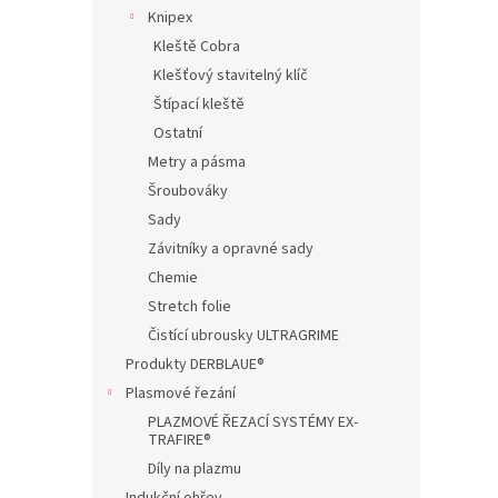
n
Knipex
e
Kleště Cobra
l
Klešťový stavitelný klíč
Štípací kleště
Ostatní
Metry a pásma
Šroubováky
Sady
Závitníky a opravné sady
Chemie
Stretch folie
Čistící ubrousky ULTRAGRIME
Produkty DERBLAUE®
Plasmové řezání
PLAZMOVÉ ŘEZACÍ SYSTÉMY EX-
TRAFIRE®
Díly na plazmu