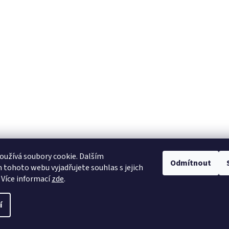
užívá soubory cookie. Dalším
Odmítnout
tohoto webu vyjadřujete souhlas s jejich
 Více informací
zde
.
í
avit nastavení cookies