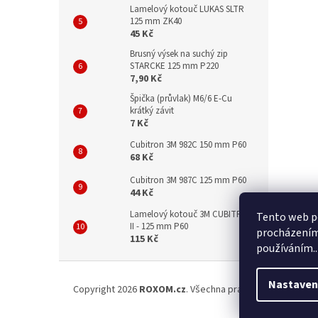
Lamelový kotouč LUKAS SLTR
125 mm ZK40
45 Kč
Brusný výsek na suchý zip
STARCKE 125 mm P220
7,90 Kč
Špička (průvlak) M6/6 E-Cu
krátký závit
7 Kč
Cubitron 3M 982C 150 mm P60
68 Kč
Cubitron 3M 987C 125 mm P60
44 Kč
Lamelový kotouč 3M CUBITRON
Tento web po
II - 125 mm P60
procházením 
115 Kč
používáním..
Z
á
Nastaven
Copyright 2026
ROXOM.cz
. Všechna práva vyhrazena.
Upr
p
a