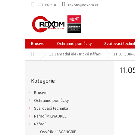
Přejít
737 392 518
roxom@roxom.cz
na
obsah
Brusivo
Ochranné pomůcky
Svařovací techni
Domů
11 Zahradní elektrické nářadí
11.05 QUIK-
P
11.
o
Přeskočit
s
Kategorie
kategorie
t
r
Brusivo
a
Ochranné pomůcky
n
Svařovací technika
n
í
Nářadí MILWAUKEE
p
Nářadí
a
Osvětlení SCANGRIP