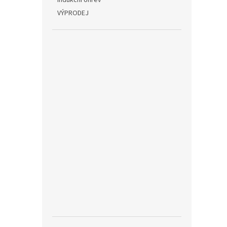
Indukční ohřev
VÝPRODEJ