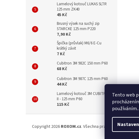
Lamelový kotouč LUKAS SLTR
125 mm ZK40
45 Kč
Brusný výsek na suchý zip
STARCKE 125 mm P220
7,90 Kč
Špička (průvlak) M6/6 E-Cu
krátký závit
7 Kč
Cubitron 3M 982C 150 mm P60
68 Kč
Cubitron 3M 987C 125 mm P60
44 Kč
Lamelový kotouč 3M CUBITRON
Tento web po
II - 125 mm P60
procházením 
115 Kč
používáním..
Z
á
Nastaven
Copyright 2026
ROXOM.cz
. Všechna práva vyhrazena.
Upr
p
a