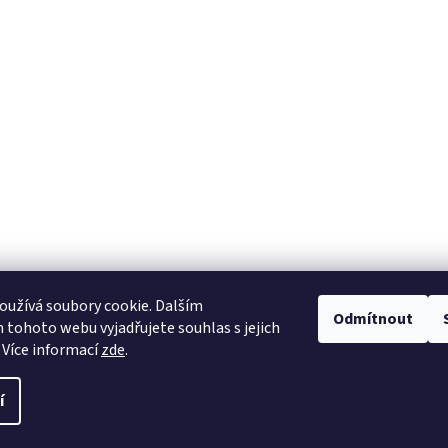
užívá soubory cookie. Dalším
Odmítnout
tohoto webu vyjadřujete souhlas s jejich
 Více informací
zde
.
í
avit nastavení cookies