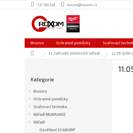
Přejít
737 392 518
roxom@roxom.cz
na
obsah
Brusivo
Ochranné pomůcky
Svařovací techni
Domů
11 Zahradní elektrické nářadí
11.05 QUIK-
P
11.
o
Přeskočit
s
Kategorie
kategorie
t
r
Brusivo
a
Ochranné pomůcky
n
Svařovací technika
n
í
Nářadí MILWAUKEE
p
Nářadí
a
Osvětlení SCANGRIP