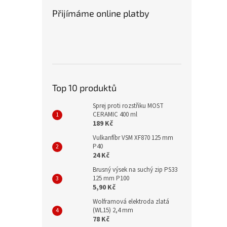
Přijímáme online platby
Top 10 produktů
Sprej proti rozstřiku MOST
CERAMIC 400 ml
189 Kč
Vulkanfíbr VSM XF870 125 mm
P40
24 Kč
Brusný výsek na suchý zip PS33
125 mm P100
5,90 Kč
Wolframová elektroda zlatá
(WL15) 2,4 mm
78 Kč