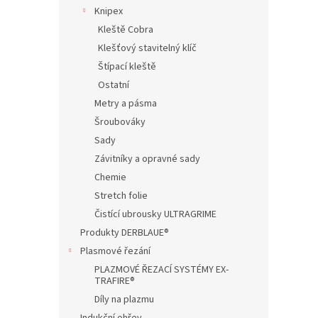
n
Knipex
e
Kleště Cobra
l
Klešťový stavitelný klíč
Štípací kleště
Ostatní
Metry a pásma
Šroubováky
Sady
Závitníky a opravné sady
Chemie
Stretch folie
Čistící ubrousky ULTRAGRIME
Produkty DERBLAUE®
Plasmové řezání
PLAZMOVÉ ŘEZACÍ SYSTÉMY EX-
TRAFIRE®
Díly na plazmu