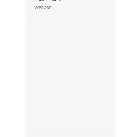
Indukční ohřev
VÝPRODEJ