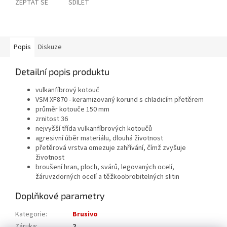
ZEPTAT SE
SDÍLET
Popis
Diskuze
Detailní popis produktu
vulkanfíbrový kotouč
VSM XF870 - keramizovaný korund s chladicím přetěrem
průměr kotouče 150 mm
zrnitost 36
nejvyšší třída vulkanfíbrových kotoučů
agresivní úběr materiálu, dlouhá životnost
přetěrová vrstva omezuje zahřívání, čímž zvyšuje
životnost
broušení hran, ploch, svárů, legovaných ocelí,
žáruvzdorných ocelí a těžkoobrobitelných slitin
Doplňkové parametry
Kategorie
:
Brusivo
Záruka
:
2