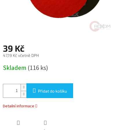
39 Kč
47,19 Kč včetně DPH
Měrná
Skladem
(116 ks)
cena:
Přidat do košíku
Detailní informace