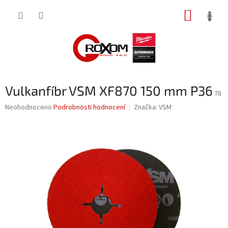
Přejít
NÁKUP
na
obsah
KOŠÍK
Vulkanfíbr VSM XF870 150 mm P36
78
Průměrné
Neohodnoceno
Podrobnosti hodnocení
Značka:
VSM
hodnocení
produktu
je
0,0
z
5
hvězdiček.