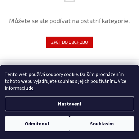
Můžete se ale podívat na ostatní kategorie.
ZPĚT DO OBCHODU
Z
á
Tento web používá soubory cookie. Dalším procházením
Vytvořil Shoptet
p
tohoto webu vyjadřujete souhlas s jejich používáním.. Více
a
informací
zde
.
t
Copyright 2026
ROXOM.cz
. Všechna práva vyhrazena.
Upravit
í
nastavení cookies
Nastavení
Odmítnout
Souhlasím