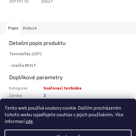
ZEPTAT SE
SDÍLET
Popis
Diskuze
Detailní popis produktu
Termokřída 150°C.
- značka MOST
Doplňkové parametry
Kategorie
:
Svařovací technika
Záruka
:
2
Katalogové číslo
:
5037910150
Tento web používá soubory cookie. Dalším procházením
tohoto webu vyjadřujete souhlas s jejich používáním.. Více
Z
informací
zde
.
á
Vytvořil Shoptet
p