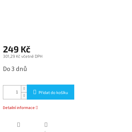
249 Kč
301,29 Kč včetně DPH
Měrná
Do 3 dnů
cena:
Přidat do košíku
Detailní informace