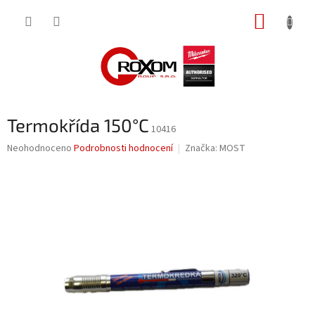
Přejít
NÁKUP
na
obsah
KOŠÍK
Termokřída 150°C
10416
Průměrné
Neohodnoceno
Podrobnosti hodnocení
Značka:
MOST
hodnocení
produktu
je
0,0
z
5
hvězdiček.