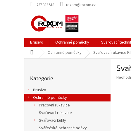
Přejít
737 392 518
roxom@roxom.cz
na
obsah
Brusivo
Ochranné pomůcky
Svařovací techni
Domů
Ochranné pomůcky
Svařovací rukavice K
P
Svař
o
Přeskočit
s
Průměr
Neohod
Kategorie
kategorie
t
hodnoce
r
produkt
Brusivo
a
je
Ochranné pomůcky
0,0
n
z
Pracovní rukavice
n
5
í
Svařovací rukavice
hvězdič
p
Svařovací kukly
a
Svářečské ochranné oděvy