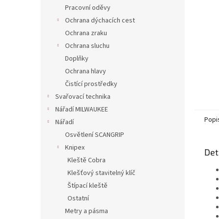
n
Pracovní oděvy
e
Ochrana dýchacích cest
l
Ochrana zraku
Ochrana sluchu
Doplňky
Ochrana hlavy
Čistící prostředky
Svařovací technika
Nářadí MILWAUKEE
Popi
Nářadí
Osvětlení SCANGRIP
Knipex
Det
Kleště Cobra
Klešťový stavitelný klíč
Štípací kleště
Ostatní
Metry a pásma