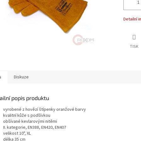
Detailní 
TISK
s
Diskuze
ailní popis produktu
vyrobené z hovězí štípenky oranžové barvy
kvalitní kůže s podšívkou
obšívané kevlarovými nitěmi
II. kategorie, EN388, EN420, EN407
velikost 10", XL
délka 35 cm