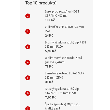
Top 10 produktů
Sprej proti rozstřiku MOST
CERAMIC 400 ml
189 Kč
Vulkanfíbr VSM XF870 125 mm
P40
24 Kč
Brusný výsek na suchý zip PS33
125 mm P100
5,90 Kč
Wolframová elektroda zlatá
(WL15) 2,4 mm
78 Kč
Lamelový kotouč LUKAS SLTR
125 mm ZK40
45 Kč
Brusný výsek na suchý zip
STARCKE 125 mm P220
7,90 Kč
Špička (průvlak) M6/6 E-Cu
krátký závit