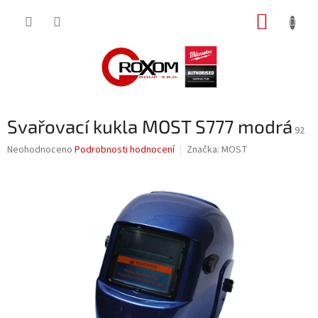
Přejít
NÁKUP
na
obsah
KOŠÍK
Svařovací kukla MOST S777 modrá
92
Průměrné
Neohodnoceno
Podrobnosti hodnocení
Značka:
MOST
hodnocení
produktu
je
0,0
z
5
hvězdiček.