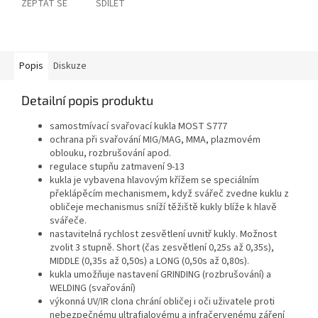
ZEPTAT SE
SDÍLET
Popis
Diskuze
Detailní popis produktu
samostmívací svařovací kukla MOST S777
ochrana při svařování MIG/MAG, MMA, plazmovém
oblouku, rozbrušování apod.
regulace stupňu zatmavení 9-13
kukla je vybavena hlavovým křížem se speciálním
překlápěcím mechanismem, když svářeč zvedne kuklu z
obličeje mechanismus sníží těžiště kukly blíže k hlavě
svářeče.
nastavitelná rychlost zesvětlení uvnitř kukly. Možnost
zvolit 3 stupně. Short (čas zesvětlení 0,25s až 0,35s),
MIDDLE (0,35s až 0,50s) a LONG (0,50s až 0,80s).
kukla umožňuje nastavení GRINDING (rozbrušování) a
WELDING (svařování)
výkonná UV/IR clona chrání obličej i oči uživatele proti
nebezpečnému ultrafialovému a infračervenému záření