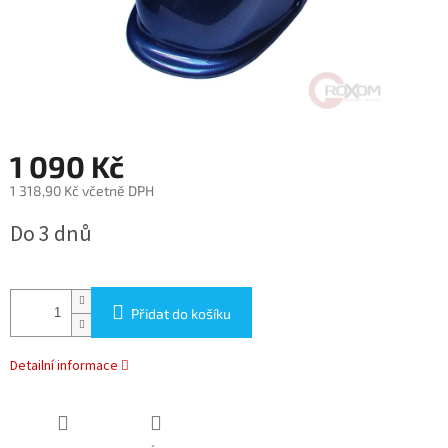
1 090 Kč
1 318,90 Kč včetně DPH
Měrná
Do 3 dnů
cena:
Přidat do košíku
Detailní informace