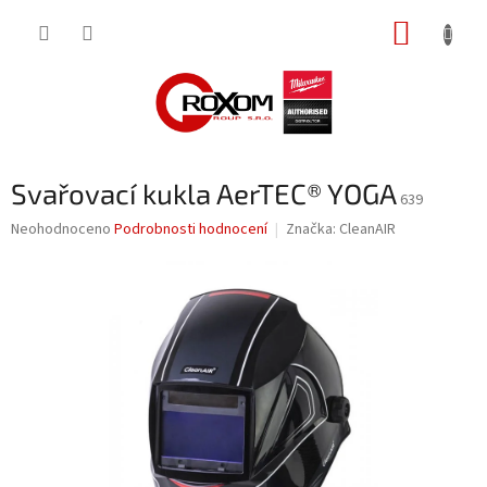
Přejít
NÁKUP
na
obsah
KOŠÍK
Svařovací kukla AerTEC® YOGA
639
Průměrné
Neohodnoceno
Podrobnosti hodnocení
Značka:
CleanAIR
hodnocení
produktu
je
0,0
z
5
hvězdiček.