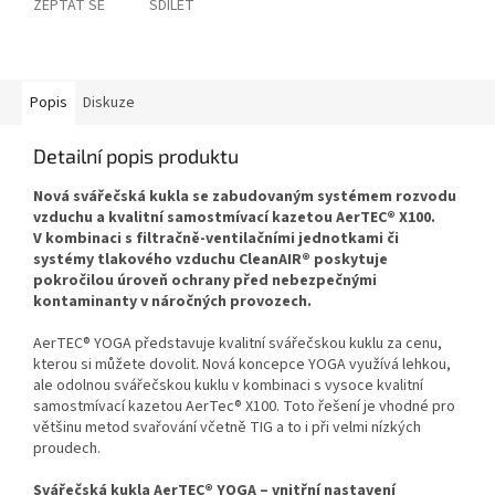
ZEPTAT SE
SDÍLET
Popis
Diskuze
Detailní popis produktu
Nová svářečská kukla se zabudovaným systémem rozvodu
vzduchu a kvalitní samostmívací kazetou AerTEC® X100.
V kombinaci s filtračně-ventilačními jednotkami či
systémy tlakového vzduchu CleanAIR® poskytuje
pokročilou úroveň ochrany před nebezpečnými
kontaminanty v náročných provozech.
AerTEC® YOGA představuje kvalitní svářečskou kuklu za cenu,
kterou si můžete dovolit. Nová koncepce YOGA využívá lehkou,
ale odolnou svářečskou kuklu v kombinaci s vysoce kvalitní
samostmívací kazetou AerTec® X100. Toto řešení je vhodné pro
většinu metod svařování včetně TIG a to i při velmi nízkých
proudech.
Svářečská kukla AerTEC® YOGA – vnitřní nastavení