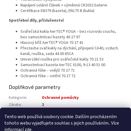
Napájení solární článek + výměnná CR2032 baterie
Certifikace EN379 (kazeta), EN175 B (kukla)
Spotřební díly, příslušenství
Svářečská kukla AerTEC® YOGA – bez rozvodu vzuchu,
bez samostmívací kazety 40 27 97
Hlavový kříž AerTEC® YOGA 70 27 41
Přestavba svař.kukly na dýchání, připojení CA40, vzduch.
kanál, rouška, sada 44 00 85CA
Univerzální rouška pro svářečské kukly 70 21 53
Samostmívací kazeta AerTEC X100, 9-13 40 51 00
Ochranná fólie – vnější 70 27 71
Ochranná fólie – vnitřní 70 27 72
Doplňkové parametry
Kategorie
:
Ochranné pomůcky
Záruka
:
2
Katalogové číslo
:
402701
Tento web používá soubory cookie. Dalším procházením
tohoto webu vyjadřujete souhlas s jejich používáním.. Více
Z
informací
zde
.