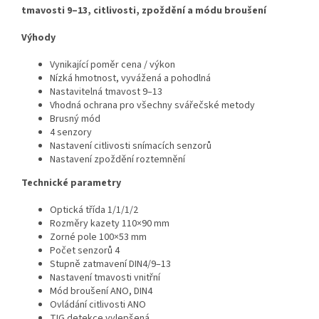
tmavosti 9–13, citlivosti, zpoždění a módu broušení
Výhody
Vynikající poměr cena / výkon
Nízká hmotnost, vyvážená a pohodlná
Nastavitelná tmavost 9–13
Vhodná ochrana pro všechny svářečské metody
Brusný mód
4 senzory
Nastavení citlivosti snímacích senzorů
Nastavení zpoždění roztemnění
Technické parametry
Optická třída 1/1/1/2
Rozměry kazety 110×90 mm
Zorné pole 100×53 mm
Počet senzorů 4
Stupně zatmavení DIN4/9–13
Nastavení tmavosti vnitřní
Mód broušení ANO, DIN4
Ovládání citlivosti ANO
TIG detekce vylepšená