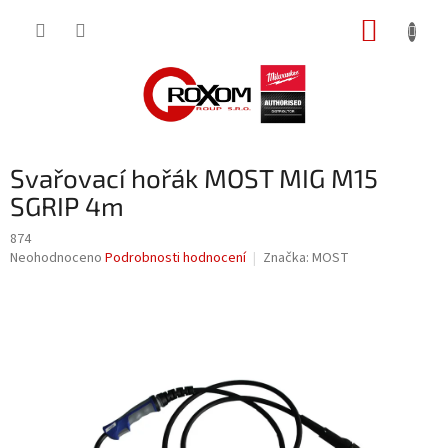
Přejít
NÁKUP
na
obsah
KOŠÍK
Svařovací hořák MOST MIG M15
SGRIP 4m
874
Průměrné
Neohodnoceno
Podrobnosti hodnocení
Značka:
MOST
hodnocení
produktu
je
0,0
z
5
hvězdiček.