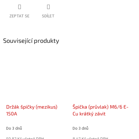
ZEPTAT SE
SDÍLET
Související produkty
Držák špičky (mezikus)
Špička (průvlak) M6/6 E-
150A
Cu krátký závit
Do 3 dnů
Do 3 dnů
50,82 Kč včetně DPH
8,47 Kč včetně DPH