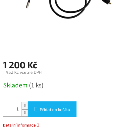
1 200 Kč
1 452 Kč včetně DPH
Měrná
Skladem
(1 ks)
cena:
Přidat do košíku
Detailní informace