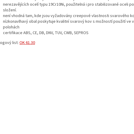
nerezavějících ocelí typu 19Cr10Ni, použitelná i pro stabilizované oceli 
složení.
není vhodná tam, kde jsou vyžadovány creepové vlastnosti svarového k
nízkonavlhavý obal poskytuje kvalitní svarový kov s možností použití ve 
polohách
certifikace ABS, CE, DB, DNV, TUV, CWB, SEPROS
ogový list:
OK 61.30