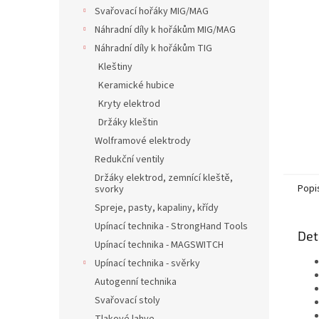
n
Svařovací hořáky MIG/MAG
e
Náhradní díly k hořákům MIG/MAG
l
Náhradní díly k hořákům TIG
Kleštiny
Keramické hubice
Kryty elektrod
Držáky kleštin
Wolframové elektrody
Redukční ventily
Držáky elektrod, zemnící kleště,
Popi
svorky
Spreje, pasty, kapaliny, křídy
Upínací technika - StrongHand Tools
Det
Upínací technika - MAGSWITCH
Upínací technika - svěrky
Autogenní technika
Svařovací stoly