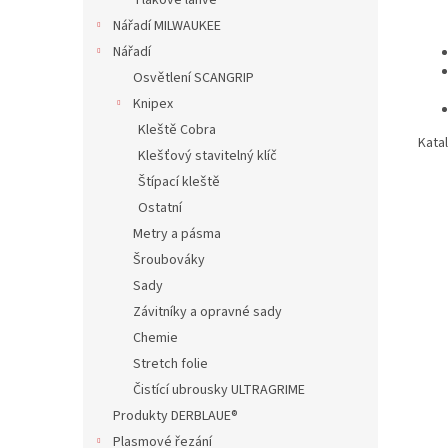
Tlakové lahve
Nářadí MILWAUKEE
Nářadí
Osvětlení SCANGRIP
Knipex
Kleště Cobra
Katal
Klešťový stavitelný klíč
Štípací kleště
Ostatní
Metry a pásma
Šroubováky
Sady
Závitníky a opravné sady
Chemie
Stretch folie
Čistící ubrousky ULTRAGRIME
Produkty DERBLAUE®
Plasmové řezání