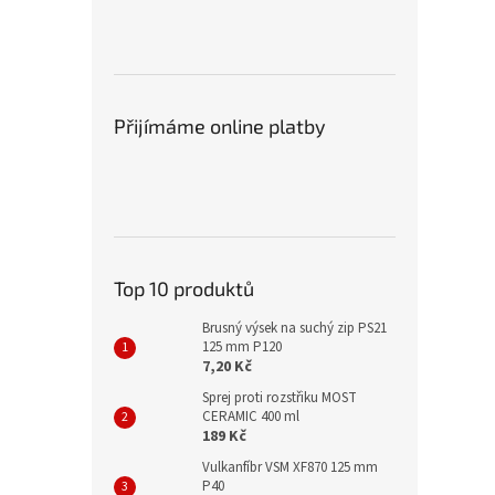
Přijímáme online platby
Top 10 produktů
Brusný výsek na suchý zip PS21
125 mm P120
7,20 Kč
Sprej proti rozstřiku MOST
CERAMIC 400 ml
189 Kč
Vulkanfíbr VSM XF870 125 mm
P40