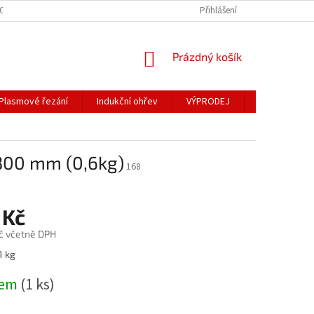
OSOBNÍCH ÚDAJŮ
Přihlášení
NÁKUPNÍ
Prázdný košík
KOŠÍK
Plasmové řezání
Indukční ohřev
VÝPRODEJ
Obchodní po
 300 mm (0,6kg)
168
 Kč
č včetně DPH
1 kg
dem
(1 ks)