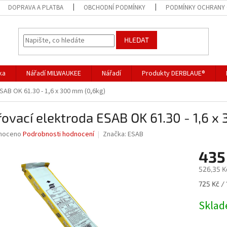
DOPRAVA A PLATBA
OBCHODNÍ PODMÍNKY
PODMÍNKY OCHRANY 
HLEDAT
ka
Nářadí MILWAUKEE
Nářadí
Produkty DERBLAUE®
SAB OK 61.30 - 1,6 x 300 mm (0,6kg)
ovací elektroda ESAB OK 61.30 - 1,6 x
né
noceno
Podrobnosti hodnocení
Značka:
ESAB
ní
435
u
526,35 K
Měrná
725 Kč / 
cena:
ek.
Skla