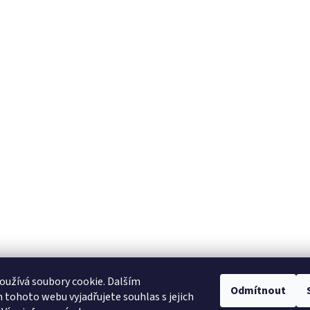
užívá soubory cookie. Dalším
Odmítnout
tohoto webu vyjadřujete souhlas s jejich