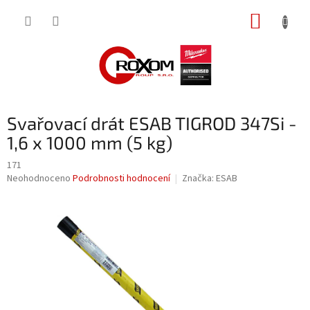
Přejít
NÁKUP
na
obsah
KOŠÍK
Svařovací drát ESAB TIGROD 347Si -
1,6 x 1000 mm (5 kg)
171
Průměrné
Neohodnoceno
Podrobnosti hodnocení
Značka:
ESAB
hodnocení
produktu
je
0,0
z
5
hvězdiček.