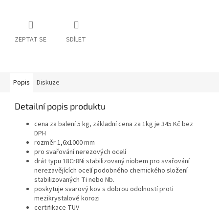
ZEPTAT SE
SDÍLET
Popis
Diskuze
Detailní popis produktu
cena za balení 5 kg, základní cena za 1kg je 345 Kč bez
DPH
rozměr 1,6x1000 mm
pro svařování nerezových ocelí
drát typu 18Cr8Ni stabilizovaný niobem pro svařování
nerezavějících ocelí podobného chemického složení
stabilizovaných Ti nebo Nb.
poskytuje svarový kov s dobrou odolností proti
mezikrystalové korozi
certifikace TUV