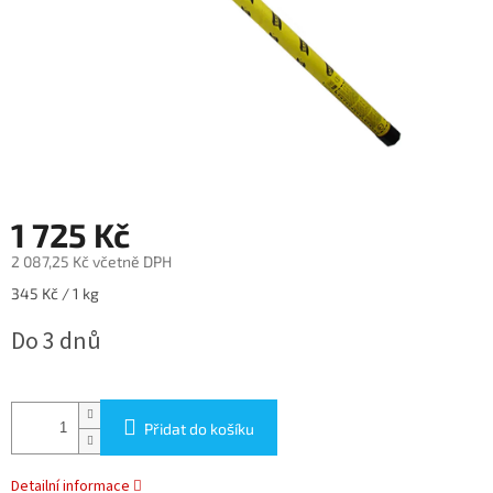
1 725 Kč
2 087,25 Kč včetně DPH
Měrná
345 Kč / 1 kg
cena:
Do 3 dnů
Přidat do košíku
Detailní informace