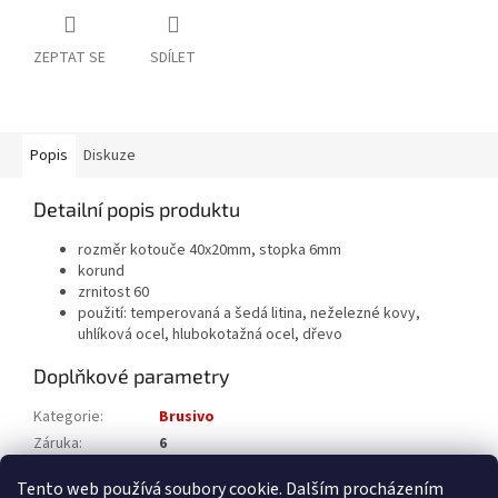
ZEPTAT SE
SDÍLET
Popis
Diskuze
Detailní popis produktu
rozměr kotouče 40x20mm, stopka 6mm
korund
zrnitost 60
použití: temperovaná a šedá litina, neželezné kovy,
uhlíková ocel, hlubokotažná ocel, dřevo
Doplňkové parametry
Kategorie
:
Brusivo
Záruka
:
6
Katalogové číslo
:
9601142006
Tento web používá soubory cookie. Dalším procházením