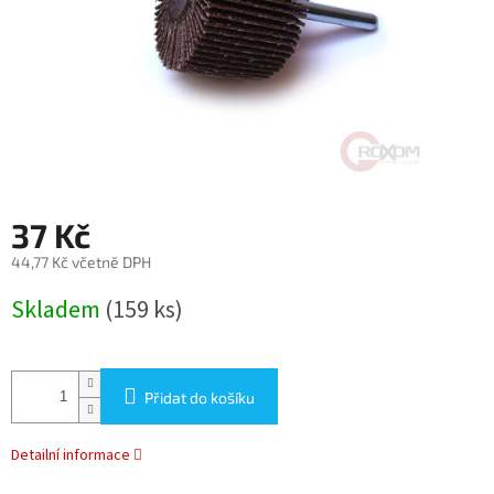
37 Kč
44,77 Kč včetně DPH
Měrná
Skladem
(159 ks)
cena:
Přidat do košíku
Detailní informace