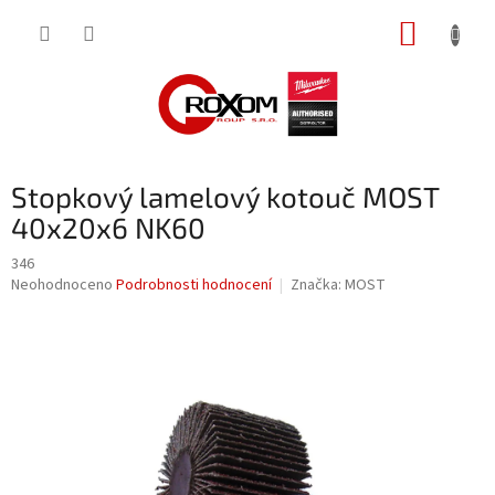
Přejít
NÁKUP
na
obsah
KOŠÍK
Stopkový lamelový kotouč MOST
40x20x6 NK60
346
Průměrné
Neohodnoceno
Podrobnosti hodnocení
Značka:
MOST
hodnocení
produktu
je
0,0
z
5
hvězdiček.