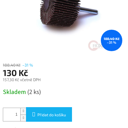
188,40 Kč
–31 %
188,40 Kč
–31 %
130 Kč
157,30 Kč včetně DPH
Měrná
Skladem
(2 ks)
cena:
Přidat do košíku