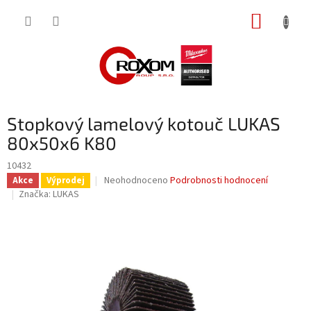
Přejít
NÁKUP
na
obsah
KOŠÍK
Stopkový lamelový kotouč LUKAS
80x50x6 K80
10432
Průměrné
Neohodnoceno
Podrobnosti hodnocení
Akce
Výprodej
hodnocení
Značka:
LUKAS
produktu
je
0,0
z
5
hvězdiček.