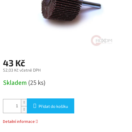
43 Kč
52,03 Kč včetně DPH
Měrná
Skladem
(25 ks)
cena:
Přidat do košíku
Detailní informace