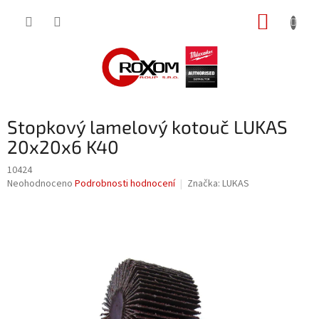
Přejít
NÁKUP
na
obsah
KOŠÍK
Stopkový lamelový kotouč LUKAS
20x20x6 K40
10424
Průměrné
Neohodnoceno
Podrobnosti hodnocení
Značka:
LUKAS
hodnocení
produktu
je
0,0
z
5
hvězdiček.