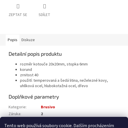
ZEPTAT SE
SDÍLET
Popis
Diskuze
Detailní popis produktu
rozměr kotouče 20x20mm, stopka 6mm
korund
zrnitost 40
použití: temperovaná a šedá litina, neželezné kovy,
uhlíková ocel, hlubokotažná ocel, dřevo
Doplňkové parametry
Kategorie
:
Brusivo
Záruka
:
2
Katalogové číslo
:
A2200020206040
Tento web používá soubory cookie. Dalším procházením