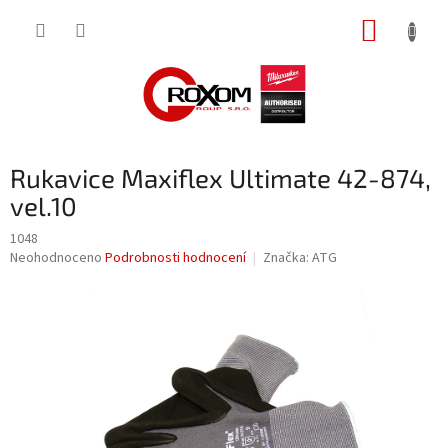
Přejít
NÁKUP
na
obsah
KOŠÍK
Rukavice Maxiflex Ultimate 42-874,
vel.10
1048
Průměrné
Neohodnoceno
Podrobnosti hodnocení
Značka:
ATG
hodnocení
produktu
je
0,0
z
5
hvězdiček.