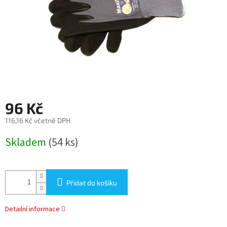
96 Kč
116,16 Kč včetně DPH
Měrná
Skladem
(54 ks)
cena:
Přidat do košíku
Detailní informace