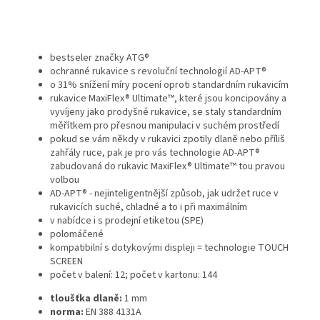
bestseler značky ATG®
ochranné rukavice s revoluční technologií AD-APT®
o 31% snížení míry pocení oproti standardním rukavicím
rukavice MaxiFlex® Ultimate™, které jsou koncipovány a
vyvíjeny jako prodyšné rukavice, se staly standardním
měřítkem pro přesnou manipulaci v suchém prostředí
pokud se vám někdy v rukavici zpotily dlaně nebo příliš
zahřály ruce, pak je pro vás technologie AD-APT®
zabudovaná do rukavic MaxiFlex® Ultimate™ tou pravou
volbou
AD-APT® - nejinteligentnější způsob, jak udržet ruce v
rukavicích suché, chladné a to i při maximálním
v nabídce i s prodejní etiketou (SPE)
polomáčené
kompatibilní s dotykovými displeji = technologie TOUCH
SCREEN
počet v balení: 12; počet v kartonu: 144
tloušťka dlaně:
1 mm
norma:
EN 388 4131A