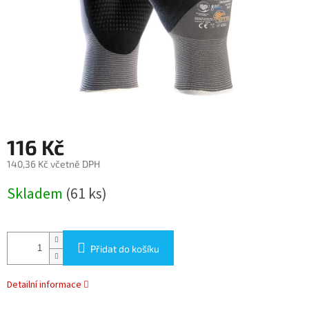
116 Kč
140,36 Kč včetně DPH
Měrná
Skladem
(61 ks)
cena:
Přidat do košíku
Detailní informace