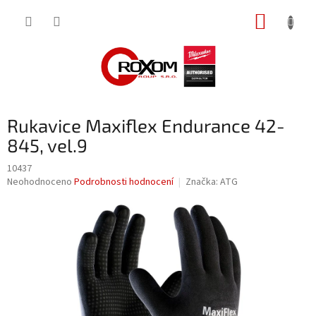
Přejít
NÁKUP
na
obsah
KOŠÍK
Rukavice Maxiflex Endurance 42-
845, vel.9
10437
Průměrné
Neohodnoceno
Podrobnosti hodnocení
Značka:
ATG
hodnocení
produktu
je
0,0
z
5
hvězdiček.