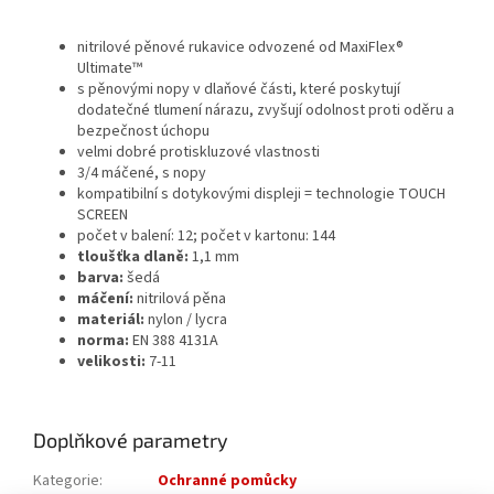
nitrilové pěnové rukavice odvozené od MaxiFlex®
Ultimate™
s pěnovými nopy v dlaňové části, které poskytují
dodatečné tlumení nárazu, zvyšují odolnost proti oděru a
bezpečnost úchopu
velmi dobré protiskluzové vlastnosti
3/4 máčené, s nopy
kompatibilní s dotykovými displeji = technologie TOUCH
SCREEN
počet v balení: 12; počet v kartonu: 144
tloušťka dlaně:
1,1 mm
barva:
šedá
máčení:
nitrilová pěna
materiál:
nylon / lycra
norma:
EN 388 4131A
velikosti:
7-11
Doplňkové parametry
Kategorie
:
Ochranné pomůcky