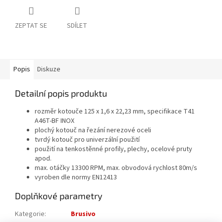
ZEPTAT SE
SDÍLET
Popis
Diskuze
Detailní popis produktu
rozměr kotouče 125 x 1,6 x 22,23 mm, specifikace T41
A46T-BF INOX
plochý kotouč na řezání nerezové oceli
tvrdý kotouč pro univerzální použití
použití na tenkostěnné profily, plechy, ocelové pruty
apod.
max. otáčky 13300 RPM, max. obvodová rychlost 80m/s
vyroben dle normy EN12413
Doplňkové parametry
Kategorie
:
Brusivo