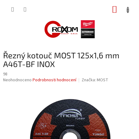
Přejít
NÁKUP
na
obsah
KOŠÍK
Řezný kotouč MOST 125x1,6 mm
A46T-BF INOX
98
Průměrné
Neohodnoceno
Podrobnosti hodnocení
Značka:
MOST
hodnocení
produktu
je
0,0
z
5
hvězdiček.