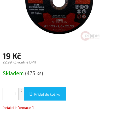
19 Kč
22,99 Kč včetně DPH
Měrná
Skladem
(475 ks)
cena:
Přidat do košíku
Detailní informace