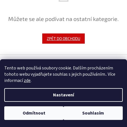
Můžete se ale podívat na ostatní kategorie.
ZPĚT DO OBCHODU
Z
á
Tento web používá soubory cookie. Dalším procházením
Vytvořil Shoptet
p
tohoto webu vyjadřujete souhlas s jejich používáním.. Více
a
informací
zde
.
t
Copyright 2026
ROXOM.cz
. Všechna práva vyhrazena.
Upravit
í
nastavení cookies
Nastavení
Odmítnout
Souhlasím