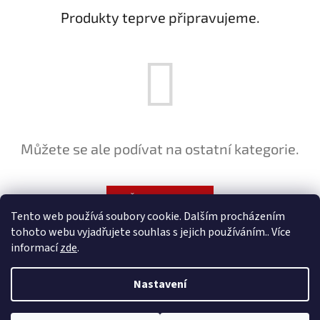
Produkty teprve připravujeme.
Můžete se ale podívat na ostatní kategorie.
ZPĚT DO OBCHODU
Tento web používá soubory cookie. Dalším procházením
tohoto webu vyjadřujete souhlas s jejich používáním.. Více
Z
informací
zde
.
á
Vytvořil Shoptet
p
Nastavení
a
t
Copyright 2026
ROXOM.cz
. Všechna práva vyhrazena.
Upravit