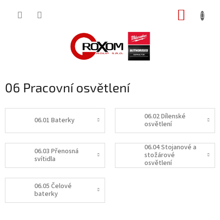
Přejít
NÁKUP
na
obsah
KOŠÍK
06 Pracovní osvětlení
06.02 Dílenské
06.01 Baterky
osvětlení
06.04 Stojanové a
06.03 Přenosná
stožárové
svítidla
osvětlení
06.05 Čelové
baterky