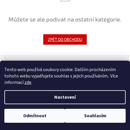
Můžete se ale podívat na ostatní kategorie.
ZPĚT DO OBCHODU
Z
á
Tento web používá soubory cookie. Dalším procházením
Vytvořil Shoptet
p
tohoto webu vyjadřujete souhlas s jejich používáním.. Více
a
informací
zde
.
t
Copyright 2026
ROXOM.cz
. Všechna práva vyhrazena.
Upravit
í
nastavení cookies
Nastavení
Odmítnout
Souhlasím