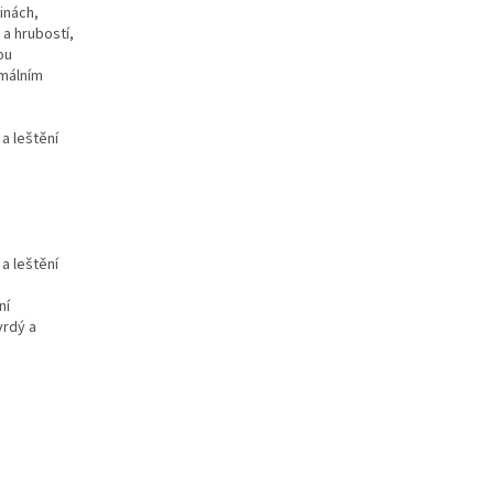
inách,
a hrubostí,
ou
imálním
a leštění
a leštění
ní
vrdý a