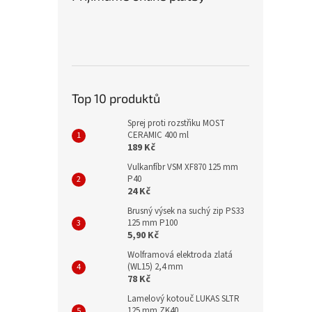
Top 10 produktů
Sprej proti rozstřiku MOST
CERAMIC 400 ml
189 Kč
Vulkanfíbr VSM XF870 125 mm
P40
24 Kč
Brusný výsek na suchý zip PS33
125 mm P100
5,90 Kč
Wolframová elektroda zlatá
(WL15) 2,4 mm
78 Kč
Lamelový kotouč LUKAS SLTR
125 mm ZK40