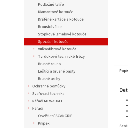
n
Podložné talíře
e
Diamantové kotouče
l
Drátěné kartáče a kotouče
Brousící válce
Stopkové lamelové kotouče
Speciální kotouče
Vulkanfíbrové kotouče
Tvrdokové technické frézy
Brusné rouno
Popi
Leštící a brusné pasty
Brusné archy
Ochranné pomůcky
Det
Svařovací technika
Nářadí MILWAUKEE
Nářadí
Osvětlení SCANGRIP
Knipex
Scotc