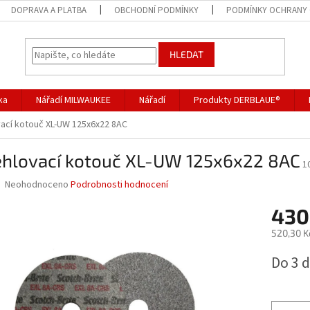
DOPRAVA A PLATBA
OBCHODNÍ PODMÍNKY
PODMÍNKY OCHRANY 
HLEDAT
ka
Nářadí MILWAUKEE
Nářadí
Produkty DERBLAUE®
ací kotouč XL-UW 125x6x22 8AC
ehlovací kotouč XL-UW 125x6x22 8AC
1
Průměrné
Neohodnoceno
Podrobnosti hodnocení
hodnocení
produktu
430
je
520,30 K
0,0
z
Měrná
Do 3 
5
cena:
hvězdiček.