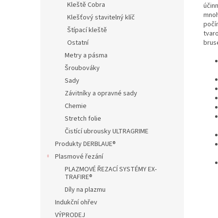
Kleště Cobra
účin
mnoh
Klešťový stavitelný klíč
počí
Štípací kleště
tvaro
brus
Ostatní
Metry a pásma
Šroubováky
Sady
Závitníky a opravné sady
Chemie
Stretch folie
Čistící ubrousky ULTRAGRIME
Produkty DERBLAUE®
Plasmové řezání
PLAZMOVÉ ŘEZACÍ SYSTÉMY EX-
TRAFIRE®
Díly na plazmu
Indukční ohřev
VÝPRODEJ