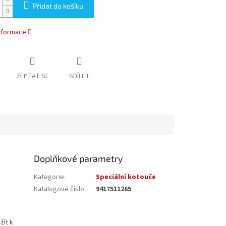
Přidat do košíku
informace
ZEPTAT SE
SDÍLET
Doplňkové parametry
Kategorie
:
Speciální kotouče
Katalogové číslo
:
9417511265
žít k