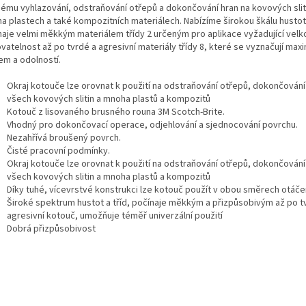
nému vyhlazování, odstraňování otřepů a dokončování hran na kovových slit
a plastech a také kompozitních materiálech. Nabízíme širokou škálu hustot 
naje velmi měkkým materiálem třídy 2 určeným pro aplikace vyžadující velk
vatelnost až po tvrdé a agresivní materiály třídy 8, které se vyznačují max
em a odolností.
Okraj kotouče lze orovnat k použití na odstraňování otřepů, dokončování 
všech kovových slitin a mnoha plastů a kompozitů
Kotouč z lisovaného brusného rouna 3M Scotch-Brite.
Vhodný pro dokončovací operace, odjehlování a sjednocování povrchu.
Nezahřívá broušený povrch.
Čisté pracovní podmínky.
Okraj kotouče lze orovnat k použití na odstraňování otřepů, dokončování 
všech kovových slitin a mnoha plastů a kompozitů
Díky tuhé, vícevrstvé konstrukci lze kotouč použít v obou směrech otáče
Široké spektrum hustot a tříd, počínaje měkkým a přizpůsobivým až po t
agresivní kotouč, umožňuje téměř univerzální použití
Dobrá přizpůsobivost