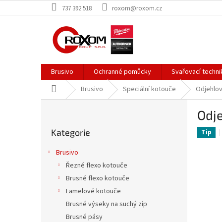
Přejít
737 392 518
roxom@roxom.cz
na
obsah
Brusivo
Ochranné pomůcky
Svařovací techni
Domů
Brusivo
Speciální kotouče
Odjehlov
P
Odj
o
Přeskočit
s
Kategorie
kategorie
Tip
t
r
Brusivo
a
Řezné flexo kotouče
n
Brusné flexo kotouče
n
í
Lamelové kotouče
p
Brusné výseky na suchý zip
a
Brusné pásy