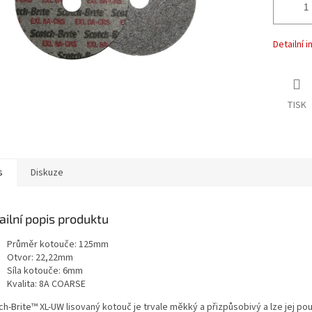
Detailní 
TISK
s
Diskuze
ailní popis produktu
Průměr kotouče: 125mm
Otvor: 22,22mm
Síla kotouče: 6mm
Kvalita: 8A COARSE
h-Brite™ XL-UW lisovaný kotouč je trvale měkký a přizpůsobivý a lze jej pou