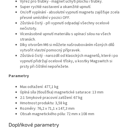
Výřez pro trubky - magnet uchytí plochu i trubky.
Super rychlé nastavení a okamžité upnutí.
On/off vypínání - absolutní vypnutí magnetu zajišťuje zcela
přesné umístění v pozici OFF.
Zůstává čistý - při vypnutí odpadají všechny ocelové
nečistoty.
Vícenásobné upnutí materiálu s upínací silou na všech
stranách.
Díky otvorům M6 si můžete našroubováním různých dílů
vytvořit vlastní pomocný přípravek.
Zůstává čistý - narozdíl od klasických magnetů, které i po
vypnutí přidržují ocelové třísky, u kostky Magswitch si
prsty při čištění nepořežete.
Parametry
Max odtažení: 477,1 kg
Úplná síla (tloušťka) magnetické saturace: 13 mm
2:1 Smykové pracovní zatížení: 67 kg
Hmotnost produktu: 3,58 kg
Rozměry: 76,2 x 71,1 x 147,3 mm
Obsah magnetického pólu: 72 mm x 108 mm
Doplňkové parametry