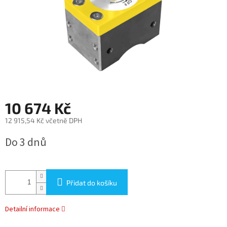
10 674 Kč
12 915,54 Kč včetně DPH
Měrná
Do 3 dnů
cena:
Přidat do košíku
Detailní informace