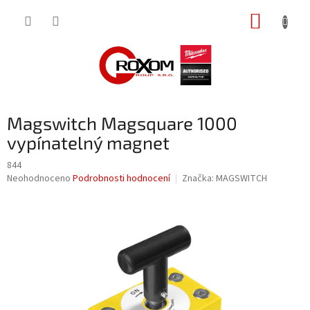
Přejít
NÁKUP
na
obsah
KOŠÍK
Magswitch Magsquare 1000
vypínatelný magnet
844
Průměrné
Neohodnoceno
Podrobnosti hodnocení
Značka:
MAGSWITCH
hodnocení
produktu
je
0,0
z
5
hvězdiček.