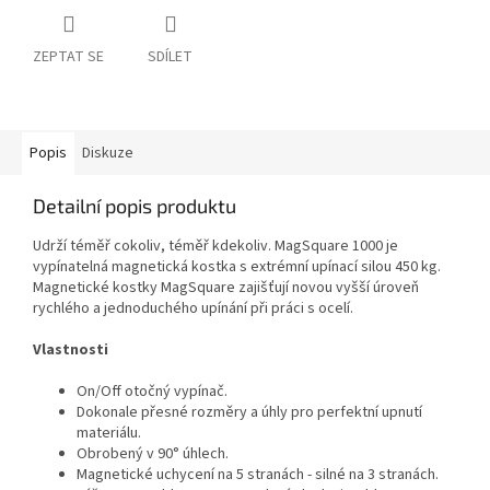
ZEPTAT SE
SDÍLET
Popis
Diskuze
Detailní popis produktu
Udrží téměř cokoliv, téměř kdekoliv. MagSquare 1000 je
vypínatelná magnetická kostka s extrémní upínací silou 450 kg.
Magnetické kostky MagSquare zajišťují novou vyšší úroveň
rychlého a jednoduchého upínání při práci s ocelí.
Vlastnosti
On/Off otočný vypínač.
Dokonale přesné rozměry a úhly pro perfektní upnutí
materiálu.
Obrobený v 90° úhlech.
Magnetické uchycení na 5 stranách - silné na 3 stranách.