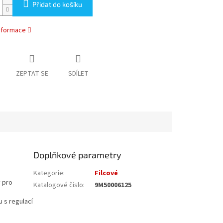
Přidat do košíku
informace
ZEPTAT SE
SDÍLET
Doplňkové parametry
Kategorie
:
Filcové
y pro
Katalogové číslo
:
9M50006125
u s regulací