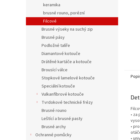
n
keramika
e
brusné rouno, porézní
l
Filcové
Brusné výseky na suchý zip
Brusné pásy
Podložné talíře
Diamantové kotouče
Drátěné kartáče a kotouče
Brousící válce
Popi
Stopkové lamelové kotouče
Speciální kotouče
Vulkanfíbrové kotouče
Det
Tvrdokové technické frézy
Filc
Brusné rouno
• za 
Leštící a brusné pasty
vyso
• pro
Brusné archy
otáč
Ochranné pomůcky
• uni