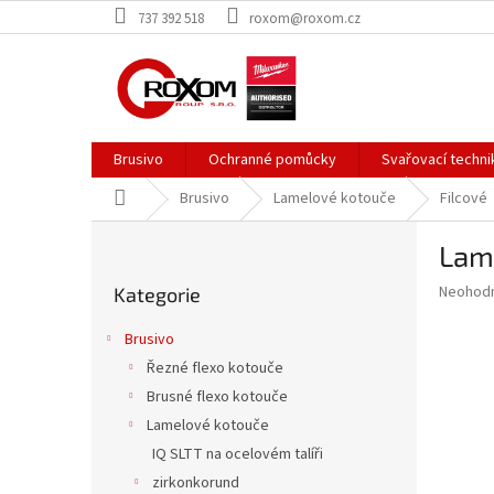
Přejít
737 392 518
roxom@roxom.cz
na
obsah
Brusivo
Ochranné pomůcky
Svařovací techni
Domů
Brusivo
Lamelové kotouče
Filcové
P
Lame
o
Přeskočit
s
Průměr
Neohod
Kategorie
kategorie
t
hodnoce
r
produkt
Brusivo
a
je
Řezné flexo kotouče
0,0
n
z
Brusné flexo kotouče
n
5
í
Lamelové kotouče
hvězdič
p
IQ SLTT na ocelovém talíři
a
zirkonkorund