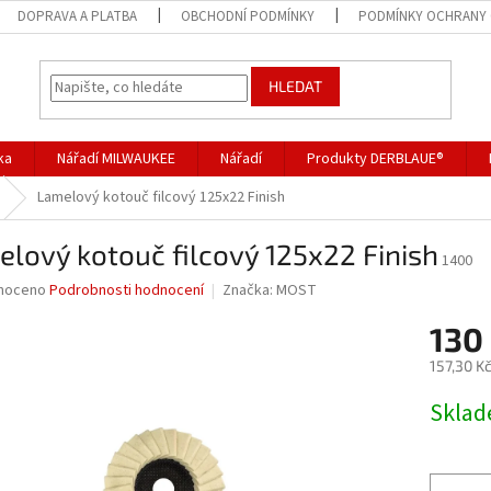
DOPRAVA A PLATBA
OBCHODNÍ PODMÍNKY
PODMÍNKY OCHRANY 
HLEDAT
ka
Nářadí MILWAUKEE
Nářadí
Produkty DERBLAUE®
Lamelový kotouč filcový 125x22 Finish
lový kotouč filcový 125x22 Finish
1400
né
noceno
Podrobnosti hodnocení
Značka:
MOST
ní
130
u
157,30 K
Měrná
Skla
cena:
ek.