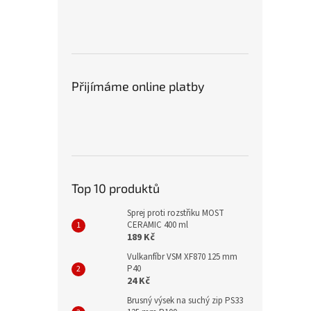
Přijímáme online platby
Top 10 produktů
Sprej proti rozstřiku MOST
CERAMIC 400 ml
189 Kč
Vulkanfíbr VSM XF870 125 mm
P40
24 Kč
Brusný výsek na suchý zip PS33