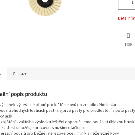
Detailní 
TISK
s
Diskuze
ailní popis produktu
ový lamelový leštící kotouč pro leštění kovů do zrcadlového lesku
použití vhodných leštících past - nejprve pasty pro předleštění a poté past
ký lesk
 zajištění kvalitního výsledku leštění doporučujeme používat úhlovou brusk
ek, která umožňuje pracovat s nižšími otáčkami
verzální použití pro běžné i nerezové oceli, hliník a neželezné kovy