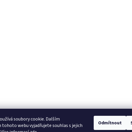
užívá soubory cookie. Dalším
Odmítnout
tohoto webu vyjadřujete souhlas s jejich