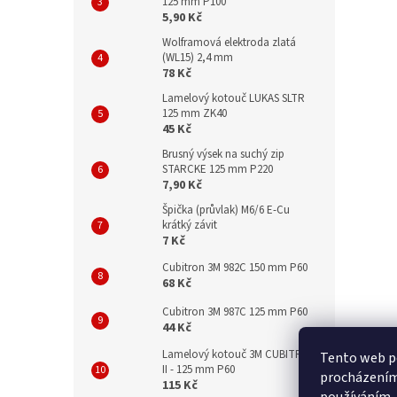
125 mm P100
5,90 Kč
Wolframová elektroda zlatá
(WL15) 2,4 mm
78 Kč
Lamelový kotouč LUKAS SLTR
125 mm ZK40
45 Kč
Brusný výsek na suchý zip
STARCKE 125 mm P220
7,90 Kč
Špička (průvlak) M6/6 E-Cu
krátký závit
7 Kč
Cubitron 3M 982C 150 mm P60
68 Kč
Cubitron 3M 987C 125 mm P60
44 Kč
Lamelový kotouč 3M CUBITRON
Tento web po
II - 125 mm P60
procházením 
115 Kč