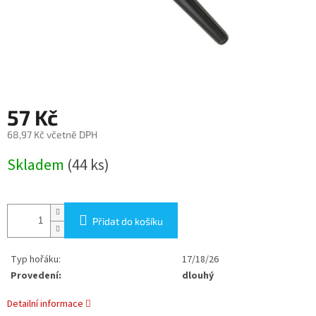
57 Kč
68,97 Kč včetně DPH
Měrná
Skladem
(44 ks)
cena:
Přidat do košíku
Typ hořáku:
17/18/26
Provedení:
dlouhý
Detailní informace