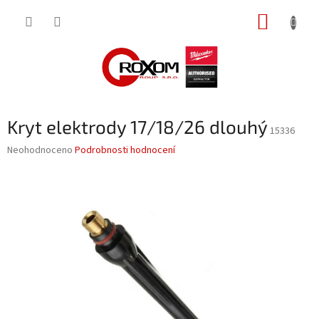
Přejít
NÁKUP
na
obsah
KOŠÍK
Kryt elektrody 17/18/26 dlouhý
15336
Průměrné
Neohodnoceno
Podrobnosti hodnocení
hodnocení
produktu
je
0,0
z
5
hvězdiček.