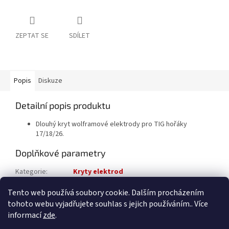
ZEPTAT SE
SDÍLET
Popis
Diskuze
Detailní popis produktu
Dlouhý kryt wolframové elektrody pro TIG hořáky
17/18/26.
Doplňkové parametry
Kategorie
:
Kryty elektrod
Katalogové číslo
:
5613003181
Tento web používá soubory cookie. Dalším procházením
tohoto webu vyjadřujete souhlas s jejich používáním.. Více
Z
informací
zde
.
á