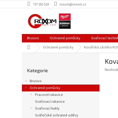
Přejít
737 392 518
roxom@roxom.cz
na
obsah
Brusivo
Ochranné pomůcky
Svařovací techni
Domů
Ochranné pomůcky
Kovářská zástěra KO
P
Kov
o
Přeskočit
s
Průměr
Neohod
Kategorie
kategorie
t
hodnoce
r
produkt
Brusivo
a
je
Ochranné pomůcky
0,0
n
z
Pracovní rukavice
n
5
í
Svařovací rukavice
hvězdič
p
Svařovací kukly
a
Svářečské ochranné oděvy