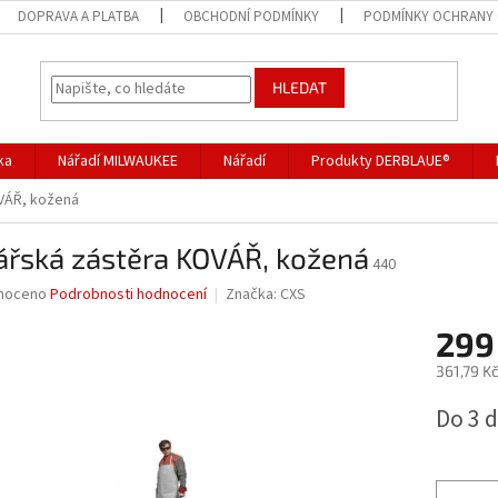
DOPRAVA A PLATBA
OBCHODNÍ PODMÍNKY
PODMÍNKY OCHRANY 
HLEDAT
ka
Nářadí MILWAUKEE
Nářadí
Produkty DERBLAUE®
VÁŘ, kožená
ářská zástěra KOVÁŘ, kožená
440
né
noceno
Podrobnosti hodnocení
Značka:
CXS
ní
299
u
361,79 K
Měrná
Do 3 
cena:
ek.