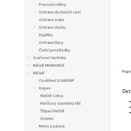
n
Pracovní oděvy
e
Ochrana dýchacích cest
l
Ochrana zraku
Ochrana sluchu
Doplňky
Ochrana hlavy
Čistící prostředky
Svařovací technika
Nářadí MILWAUKEE
Popi
Nářadí
Osvětlení SCANGRIP
Knipex
Det
Kleště Cobra
Klešťový stavitelný klíč
Štípací kleště
Ostatní
Metry a pásma