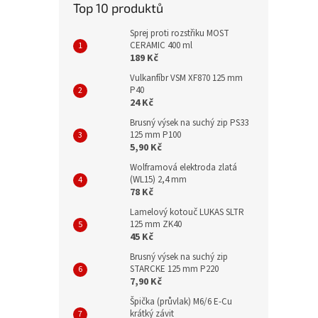
Top 10 produktů
Sprej proti rozstřiku MOST
CERAMIC 400 ml
189 Kč
Vulkanfíbr VSM XF870 125 mm
P40
24 Kč
Brusný výsek na suchý zip PS33
125 mm P100
5,90 Kč
Wolframová elektroda zlatá
(WL15) 2,4 mm
78 Kč
Lamelový kotouč LUKAS SLTR
125 mm ZK40
45 Kč
Brusný výsek na suchý zip
STARCKE 125 mm P220
7,90 Kč
Špička (průvlak) M6/6 E-Cu
krátký závit