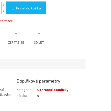
Přidat do košíku
informace
ZEPTAT SE
SDÍLET
Doplňkové parametry
stí
Kategorie
:
Ochranné pomůcky
í, velmi
Záruka
:
6