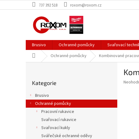
Přejít
737 392 518
roxom@roxom.cz
na
obsah
Brusivo
Ochranné pomůcky
Svařovací techni
Domů
Ochranné pomůcky
Kombinované pracovn
P
Kom
o
Přeskočit
s
Průměr
Neohod
Kategorie
kategorie
t
hodnoce
r
produkt
Brusivo
a
je
Ochranné pomůcky
0,0
n
z
Pracovní rukavice
n
5
í
Svařovací rukavice
hvězdič
p
Svařovací kukly
a
Svářečské ochranné oděvy