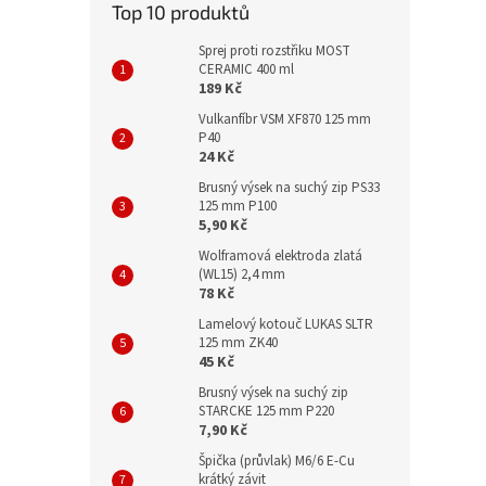
Top 10 produktů
Sprej proti rozstřiku MOST
CERAMIC 400 ml
189 Kč
Vulkanfíbr VSM XF870 125 mm
P40
24 Kč
Brusný výsek na suchý zip PS33
125 mm P100
5,90 Kč
Wolframová elektroda zlatá
(WL15) 2,4 mm
78 Kč
Lamelový kotouč LUKAS SLTR
125 mm ZK40
45 Kč
Brusný výsek na suchý zip
STARCKE 125 mm P220
7,90 Kč
Špička (průvlak) M6/6 E-Cu
krátký závit