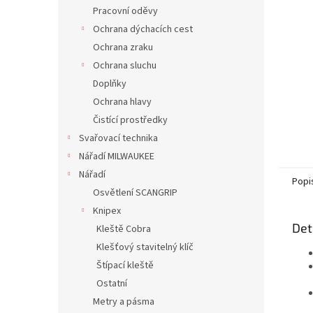
n
Pracovní oděvy
e
Ochrana dýchacích cest
l
Ochrana zraku
Ochrana sluchu
Doplňky
Ochrana hlavy
Čistící prostředky
Svařovací technika
Nářadí MILWAUKEE
Nářadí
Popi
Osvětlení SCANGRIP
Knipex
Det
Kleště Cobra
Klešťový stavitelný klíč
Štípací kleště
Ostatní
Metry a pásma