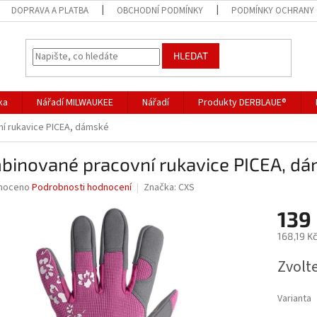
DOPRAVA A PLATBA
OBCHODNÍ PODMÍNKY
PODMÍNKY OCHRANY 
HLEDAT
ka
Nářadí MILWAUKEE
Nářadí
Produkty DERBLAUE®
í rukavice PICEA, dámské
binované pracovní rukavice PICEA, d
né
noceno
Podrobnosti hodnocení
Značka:
CXS
ní
139
u
168,19 K
Měrná
Zvolt
cena:
ek.
Varianta