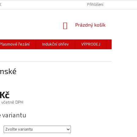
OSOBNÍCH ÚDAJŮ
Přihlášení
NÁKUPNÍ
Prázdný košík
KOŠÍK
Plasmové řezání
Indukční ohřev
VÝPRODEJ
Obchodní po
ámské
 Kč
č včetně DPH
e variantu