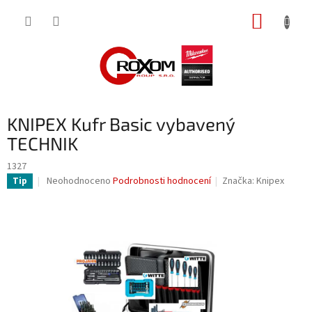
Přejít
NÁKUP
na
obsah
KOŠÍK
KNIPEX Kufr Basic vybavený
TECHNIK
1327
Průměrné
Neohodnoceno
Podrobnosti hodnocení
Značka:
Knipex
Tip
hodnocení
produktu
je
0,0
z
5
hvězdiček.