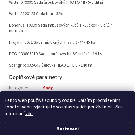
Witte: 670039
Sada šroubováků PROTOP II -
5-ti dílná
Witte: 3120123 Sada bitů - 32ks
Bondhus: 10999
Sada imbusových klíčů s kuličkou -
9 dílů /
metrika
Projahn: 8651
Sada nástrčných hlavic 1/4" - 45 ks
PTG: 333807019
Sada spirálových HSS vrtáků - 19 ks
Scangrip: 03.5645 Čelovka HEAD LITE S - 140 lm
Doplňkové parametry
Kategorie
:
Sady
Katalogové číslo
:
002105TECHNIK
Tento web používá soubory cookie. Dalším procházením
tohoto webu vyjadřujete souhlas s jejich používáním.. Více
Z
informací
zde
.
á
Vytvořil Shoptet
p
Nastavení
a