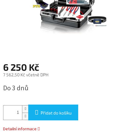
6 250 Kč
7 562,50 Kč včetně DPH
Měrná
Do 3 dnů
cena:
Přidat do košíku
Detailní informace