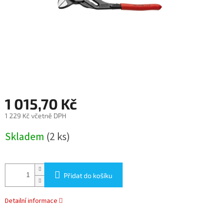
1 015,70 Kč
1 229 Kč včetně DPH
Měrná
Skladem
(2 ks)
cena:
Přidat do košíku
Detailní informace