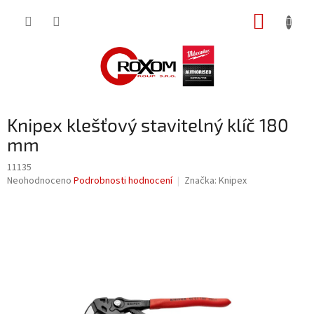
Přejít
NÁKUP
na
obsah
KOŠÍK
Knipex klešťový stavitelný klíč 180
mm
11135
Průměrné
Neohodnoceno
Podrobnosti hodnocení
Značka:
Knipex
hodnocení
produktu
je
0,0
z
5
hvězdiček.