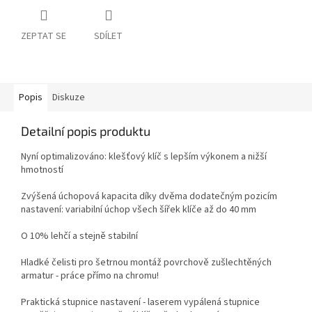
ZEPTAT SE
SDÍLET
Popis
Diskuze
Detailní popis produktu
Nyní optimalizováno: klešťový klíč s lepším výkonem a nižší
hmotností
Zvýšená úchopová kapacita díky dvěma dodatečným pozicím
nastavení: variabilní úchop všech šířek klíče až do 40 mm
O 10% lehčí a stejně stabilní
Hladké čelisti pro šetrnou montáž povrchově zušlechtěných
armatur - práce přímo na chromu!
Praktická stupnice nastavení - laserem vypálená stupnice