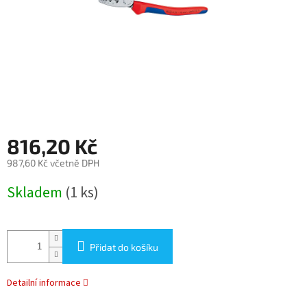
816,20 Kč
987,60 Kč včetně DPH
Měrná
Skladem
(1 ks)
cena:
Přidat do košíku
Detailní informace