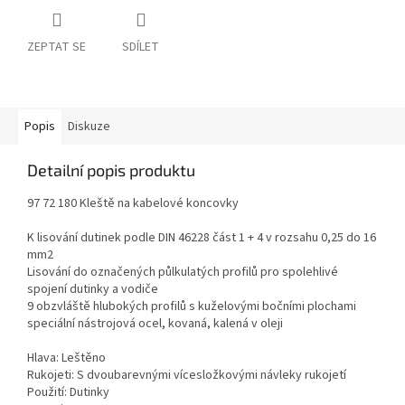
ZEPTAT SE
SDÍLET
Popis
Diskuze
Detailní popis produktu
97 72 180 Kleště na kabelové koncovky
K lisování dutinek podle DIN 46228 část 1 + 4 v rozsahu 0,25 do 16
mm2
Lisování do označených půlkulatých profilů pro spolehlivé
spojení dutinky a vodiče
9 obzvláště hlubokých profilů s kuželovými bočními plochami
speciální nástrojová ocel, kovaná, kalená v oleji
Hlava: Leštěno
Rukojeti: S dvoubarevnými vícesložkovými návleky rukojetí
Použití: Dutinky