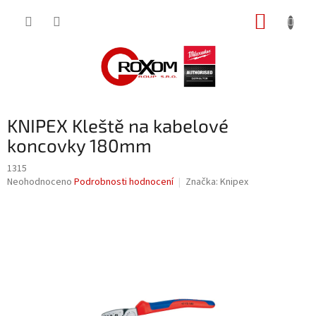
Přejít
NÁKUP
na
obsah
KOŠÍK
KNIPEX Kleště na kabelové
koncovky 180mm
1315
Průměrné
Neohodnoceno
Podrobnosti hodnocení
Značka:
Knipex
hodnocení
produktu
je
0,0
z
5
hvězdiček.