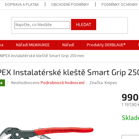
DOPRAVA A PLATBA
OBCHODNÍ PODMÍNKY
PODMÍNKY OCHRANY 
HLEDAT
ka
Nářadí MILWAUKEE
Nářadí
Produkty DERBLAUE®
NIPEX Instalatérské kleště Smart Grip 250 mm
EX Instalatérské kleště Smart Grip 2
Průměrné
Neohodnoceno
Podrobnosti hodnocení
Značka:
Knipex
ka
hodnocení
produktu
990
je
1 197,90
0,0
z
Měrná
Skla
5
cena:
hvězdiček.