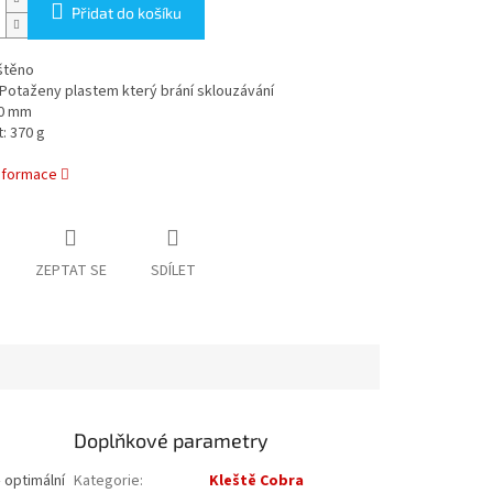
Přidat do košíku
štěno
 Potaženy plastem který brání sklouzávání
50 mm
: 370 g
informace
ZEPTAT SE
SDÍLET
Doplňkové parametry
 optimální
Kategorie
:
Kleště Cobra