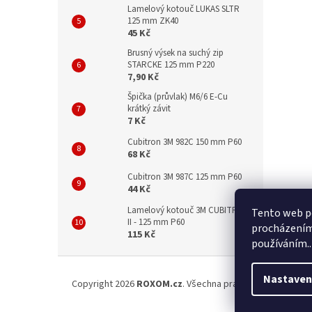
Lamelový kotouč LUKAS SLTR
125 mm ZK40
45 Kč
Brusný výsek na suchý zip
STARCKE 125 mm P220
7,90 Kč
Špička (průvlak) M6/6 E-Cu
krátký závit
7 Kč
Cubitron 3M 982C 150 mm P60
68 Kč
Cubitron 3M 987C 125 mm P60
44 Kč
Lamelový kotouč 3M CUBITRON
Tento web po
II - 125 mm P60
procházením 
115 Kč
používáním..
Z
á
Nastaven
Copyright 2026
ROXOM.cz
. Všechna práva vyhrazena.
Upr
p
a