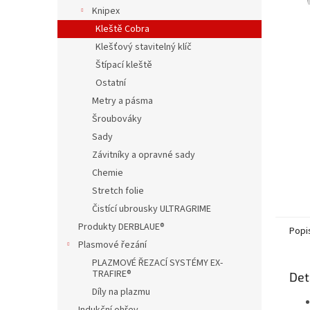
n
Knipex
e
Kleště Cobra
l
Klešťový stavitelný klíč
Štípací kleště
Ostatní
Metry a pásma
Šroubováky
Sady
Závitníky a opravné sady
Chemie
Stretch folie
Čistící ubrousky ULTRAGRIME
Produkty DERBLAUE®
Popi
Plasmové řezání
PLAZMOVÉ ŘEZACÍ SYSTÉMY EX-
TRAFIRE®
Det
Díly na plazmu