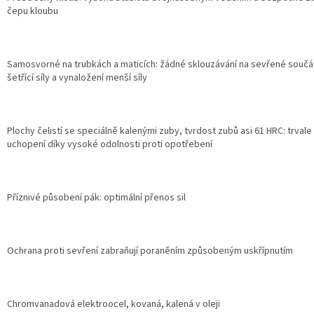
čepu kloubu
Samosvorné na trubkách a maticích: žádné sklouzávání na sevřené součás
šetřící síly a vynaložení menší síly
Plochy čelistí se speciálně kalenými zuby, tvrdost zubů asi 61 HRC: trvale
uchopení díky vysoké odolnosti proti opotřebení
Příznivé působení pák: optimální přenos sil
Ochrana proti sevření zabraňují poraněním způsobeným uskřípnutím
Chromvanadová elektroocel, kovaná, kalená v oleji