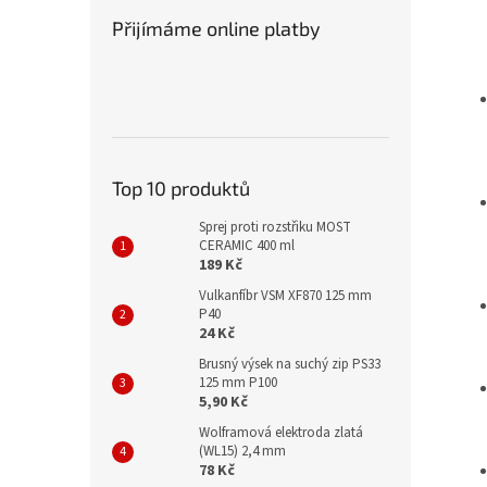
Přijímáme online platby
Top 10 produktů
Sprej proti rozstřiku MOST
CERAMIC 400 ml
189 Kč
Vulkanfíbr VSM XF870 125 mm
P40
24 Kč
Brusný výsek na suchý zip PS33
125 mm P100
5,90 Kč
Wolframová elektroda zlatá
(WL15) 2,4 mm
78 Kč