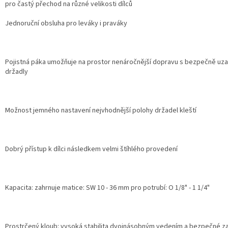
pro častý přechod na různé velikosti dílců
Jednoruční obsluha pro leváky i praváky
Pojistná páka umožňuje na prostor nenáročnější dopravu s bezpečně u
držadly
Možnost jemného nastavení nejvhodnější polohy držadel kleští
Dobrý přístup k dílci následkem velmi štíhlého provedení
Kapacita: zahrnuje matice: SW 10 - 36 mm pro potrubí: O 1/8" - 1 1/4"
Prostrčený kloub: vysoká stabilita dvojnásobným vedením a bezpečné z