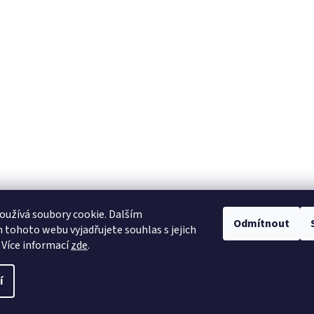
užívá soubory cookie. Dalším
Odmítnout
tohoto webu vyjadřujete souhlas s jejich
 Více informací
zde
.
í
avit nastavení cookies