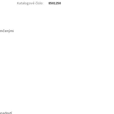
Katalogové číslo
:
8501250
zamčenými
apadnutí