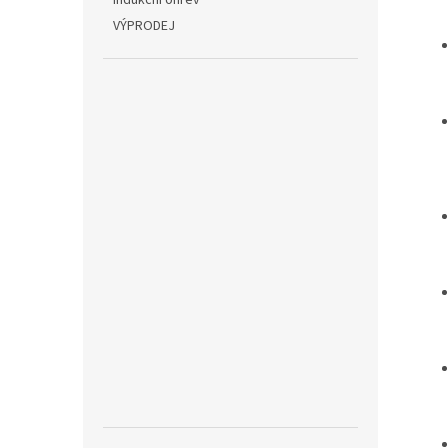
Indukční ohřev
VÝPRODEJ