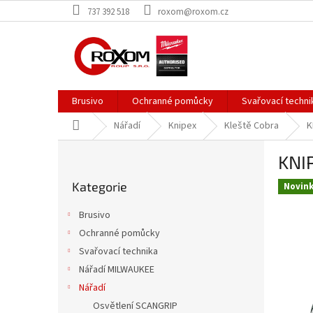
Přejít
737 392 518
roxom@roxom.cz
na
obsah
Brusivo
Ochranné pomůcky
Svařovací techni
Domů
Nářadí
Knipex
Kleště Cobra
K
P
KNIP
o
Přeskočit
s
Kategorie
kategorie
Novin
t
r
Brusivo
a
Ochranné pomůcky
n
Svařovací technika
n
í
Nářadí MILWAUKEE
p
Nářadí
a
Osvětlení SCANGRIP