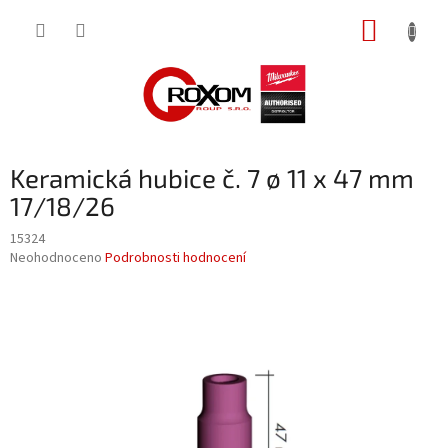
Přejít
NÁKUP
na
obsah
KOŠÍK
Keramická hubice č. 7 ø 11 x 47 mm
17/18/26
15324
Průměrné
Neohodnoceno
Podrobnosti hodnocení
hodnocení
produktu
je
0,0
z
5
hvězdiček.