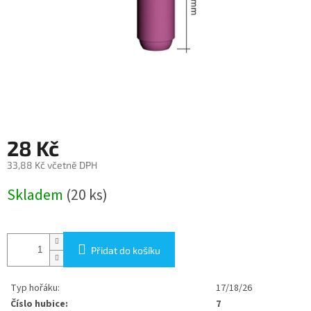
28 Kč
33,88 Kč včetně DPH
Měrná
Skladem
(20 ks)
cena:
Přidat do košíku
Typ hořáku:
17/18/26
Číslo hubice:
7