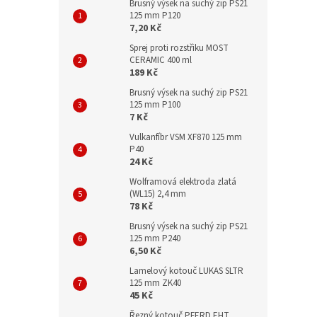
Brusný výsek na suchý zip PS21
125 mm P120
7,20 Kč
Sprej proti rozstřiku MOST
CERAMIC 400 ml
189 Kč
Brusný výsek na suchý zip PS21
125 mm P100
7 Kč
Vulkanfíbr VSM XF870 125 mm
P40
24 Kč
Wolframová elektroda zlatá
(WL15) 2,4 mm
78 Kč
Brusný výsek na suchý zip PS21
125 mm P240
6,50 Kč
Lamelový kotouč LUKAS SLTR
125 mm ZK40
45 Kč
Řezný kotouč PFERD EHT