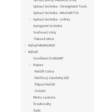
Spreje, pasty, kapaliny, křídy
Upínací technika - StrongHand Tools
Upínací technika - MAGSWITCH
Upínací technika - svěrky
Autogenní technika
Svařovací stoly
Tlakové lahve
Nářadí MILWAUKEE
Nářadí
Osvětlení SCANGRIP
Knipex
Kleště Cobra
Klešťový stavitelný klíč
Štípací kleště
Ostatní
Metry a pásma
Šroubováky
Sady