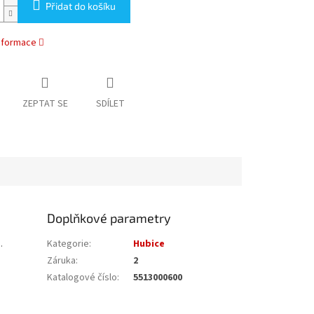
Přidat do košíku
informace
ZEPTAT SE
SDÍLET
Doplňkové parametry
.
Kategorie
:
Hubice
Záruka
:
2
Katalogové číslo
:
5513000600