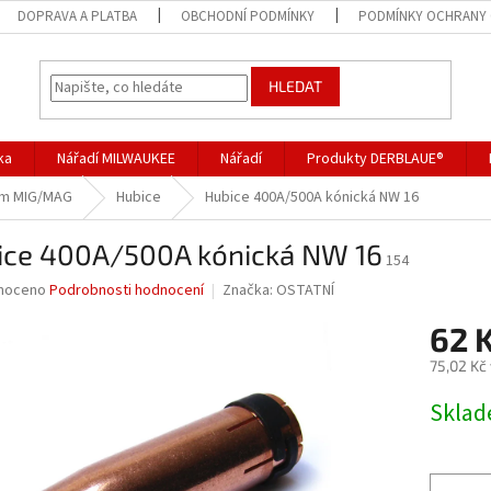
DOPRAVA A PLATBA
OBCHODNÍ PODMÍNKY
PODMÍNKY OCHRANY 
HLEDAT
ka
Nářadí MILWAUKEE
Nářadí
Produkty DERBLAUE®
kům MIG/MAG
Hubice
Hubice 400A/500A kónická NW 16
ice 400A/500A kónická NW 16
154
né
noceno
Podrobnosti hodnocení
Značka:
OSTATNÍ
ní
62 
u
75,02 Kč
Měrná
Skla
cena:
ek.