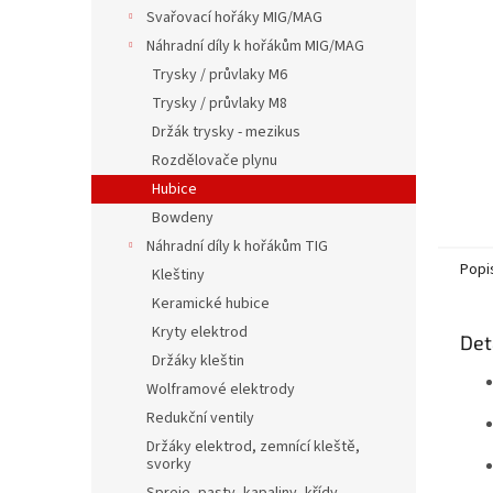
n
Svařovací hořáky MIG/MAG
e
Náhradní díly k hořákům MIG/MAG
l
Trysky / průvlaky M6
Trysky / průvlaky M8
Držák trysky - mezikus
Rozdělovače plynu
Hubice
Bowdeny
Náhradní díly k hořákům TIG
Popi
Kleštiny
Keramické hubice
Kryty elektrod
Det
Držáky kleštin
Wolframové elektrody
Redukční ventily
Držáky elektrod, zemnící kleště,
svorky