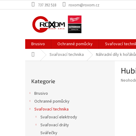
Přejít
737 392 518
roxom@roxom.cz
na
obsah
Brusivo
Ochranné pomůcky
Svařovací techni
Domů
Svařovací technika
Náhradní díly k hořá
P
Hub
o
Přeskočit
s
Průměr
Neohod
Kategorie
kategorie
t
hodnoce
r
produkt
Brusivo
a
je
Ochranné pomůcky
0,0
n
z
Svařovací technika
n
5
í
Svařovací elektrody
hvězdič
p
Svařovací dráty
a
Svářečky