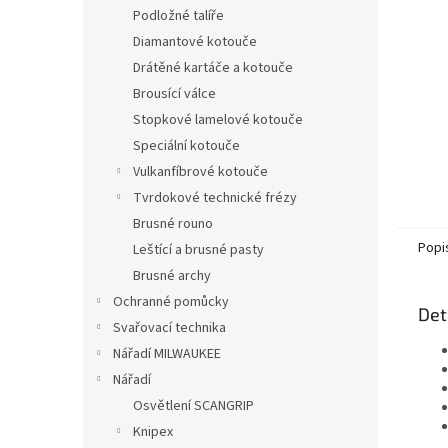
n
Podložné talíře
e
Diamantové kotouče
l
Drátěné kartáče a kotouče
Brousící válce
Stopkové lamelové kotouče
Speciální kotouče
Vulkanfíbrové kotouče
Tvrdokové technické frézy
Brusné rouno
Popi
Leštící a brusné pasty
Brusné archy
Ochranné pomůcky
Det
Svařovací technika
Nářadí MILWAUKEE
Nářadí
Osvětlení SCANGRIP
Knipex