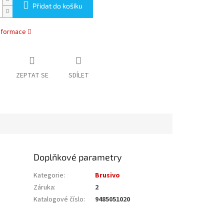
Přidat do košíku
informace
ZEPTAT SE
SDÍLET
Doplňkové parametry
Kategorie
:
Brusivo
Záruka
:
2
Katalogové číslo
:
9485051020