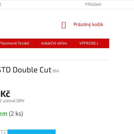
OSOBNÍCH ÚDAJŮ
Přihlášení
NÁKUPNÍ
Prázdný košík
KOŠÍK
Plasmové řezání
Indukční ohřev
VÝPRODEJ
Obchodní po
STD Double Cut
956
 Kč
č včetně DPH
dem
(2 ks)