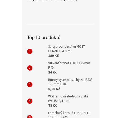
Top 10 produktů
Sprej proti rozstřiku MOST
CERAMIC 400 ml
189 Kč
Vulkanfíbr VSM XF870 125 mm
P40
24 Kč
Brusný výsek na suchý zip PS33
125 mm P100
5,90 Kč
Wolframová elektroda zlatá
(WL15) 2,4 mm
78 Kč
Lamelový kotouč LUKAS SLTR
125 mm ZK40