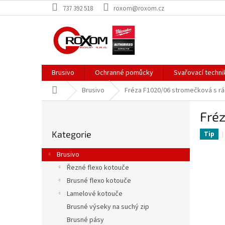
Přejít
737 392 518
roxom@roxom.cz
na
obsah
Brusivo
Ochranné pomůcky
Svařovací techni
Domů
Brusivo
Fréza F1020/06 stromečková s r
P
Fré
o
Přeskočit
s
Kategorie
kategorie
Tip
t
r
Brusivo
a
Řezné flexo kotouče
n
Brusné flexo kotouče
n
í
Lamelové kotouče
p
Brusné výseky na suchý zip
a
Brusné pásy