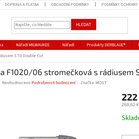
DOPRAVA A PLATBA
OBCHODNÍ PODMÍNKY
PODMÍNKY OCHRANY 
HLEDAT
ka
Nářadí MILWAUKEE
Nářadí
Produkty DERBLAUE®
ádiusem STD Double Cut
za F1020/06 stromečková s rádiusem 
Průměrné
Neohodnoceno
Podrobnosti hodnocení
Značka:
MOST
hodnocení
produktu
222
je
268,62 K
0,0
z
Měrná
Skla
5
cena:
hvězdiček.