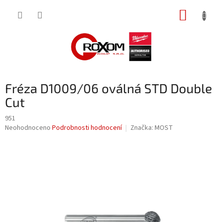
Přejít
NÁKUP
na
obsah
KOŠÍK
Fréza D1009/06 oválná STD Double
Cut
951
Průměrné
Neohodnoceno
Podrobnosti hodnocení
Značka:
MOST
hodnocení
produktu
je
0,0
z
5
hvězdiček.