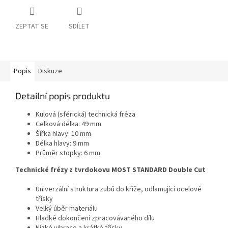
ZEPTAT SE
SDÍLET
Popis
Diskuze
Detailní popis produktu
Kulová (sférická) technická fréza
Celková délka: 49 mm
Šířka hlavy: 10 mm
Délka hlavy: 9 mm
Průměr stopky: 6 mm
Technické frézy z tvrdokovu MOST STANDARD Double Cut
Univerzální struktura zubů do kříže, odlamující ocelové
třísky
Velký úběr materiálu
Hladké dokončení zpracovávaného dílu