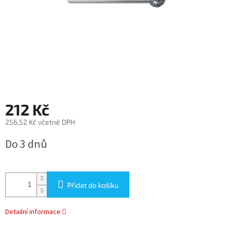
212 Kč
256,52 Kč včetně DPH
Měrná
Do 3 dnů
cena:
Přidat do košíku
Detailní informace