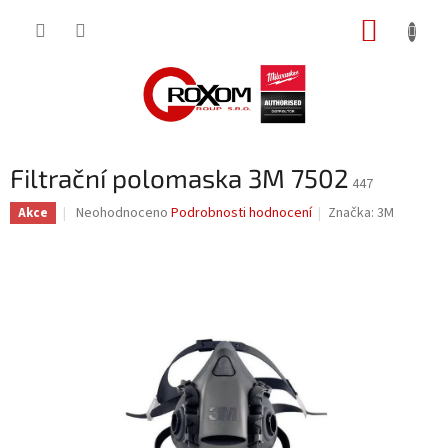
Přejít
NÁKUP
na
obsah
KOŠÍK
Filtrační polomaska 3M 7502
447
Průměrné
Neohodnoceno
Podrobnosti hodnocení
Značka:
3M
Akce
hodnocení
produktu
je
0,0
z
5
hvězdiček.