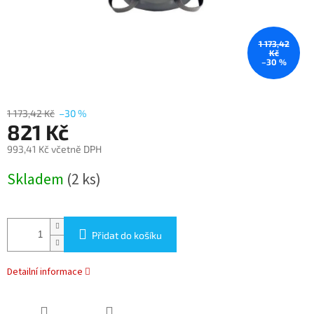
1 173,42
Kč
–30 %
1 173,42 Kč
–30 %
821 Kč
993,41 Kč včetně DPH
Měrná
Skladem
(2 ks)
cena:
Přidat do košíku
Detailní informace