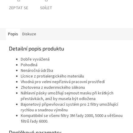
ZEPTAT SE
SDÍLET
Popis
Diskuze
Detailní popis produktu
Dobře vyvážená
Pohodlná
Nenáročná údržba
Lícnice z protialergického materiálu
Vhodná pro velmi nepříznivá pracovní prostředí
Zhotovena z euderimického silikonu
Náhlavní pásky umožňují sejmout masku při krátkých
přestávkách, aniž by musela být odložena
Bajonetový připevňovací systém pro 2 filtry umožňující
rychlou a snadnou výměnu
Kompatibilní se všemi filtry 3M řady 2000, 5000 a většinou
filtrů řady 6000.
Doplňkové parametry