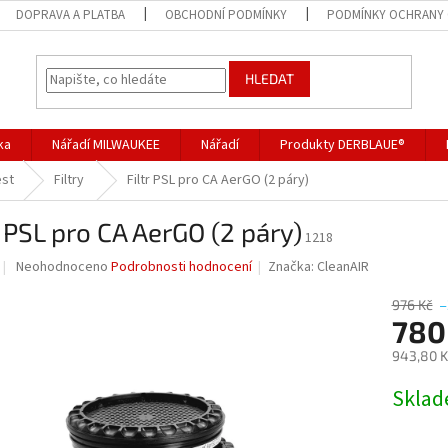
DOPRAVA A PLATBA
OBCHODNÍ PODMÍNKY
PODMÍNKY OCHRANY 
HLEDAT
ka
Nářadí MILWAUKEE
Nářadí
Produkty DERBLAUE®
est
Filtry
Filtr PSL pro CA AerGO (2 páry)
r PSL pro CA AerGO (2 páry)
1218
Průměrné
Neohodnoceno
Podrobnosti hodnocení
Značka:
CleanAIR
hodnocení
produktu
976 Kč
–
je
780
0,0
943,80 K
z
5
Měrná
Skla
hvězdiček.
cena: