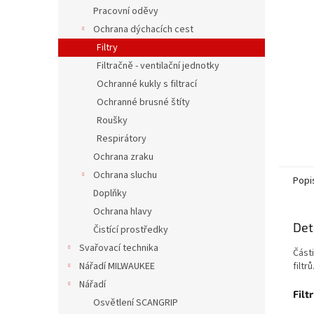
n
Pracovní oděvy
e
Ochrana dýchacích cest
l
Filtry
Filtračně - ventilační jednotky
Ochranné kukly s filtrací
Ochranné brusné štíty
Roušky
Respirátory
Ochrana zraku
Ochrana sluchu
Popi
Doplňky
Ochrana hlavy
Det
Čistící prostředky
Svařovací technika
Části
Nářadí MILWAUKEE
filtrů
Nářadí
Filt
Osvětlení SCANGRIP