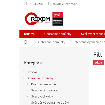
Přejít
737 392 518
roxom@roxom.cz
na
obsah
Brusivo
Ochranné pomůcky
Svařovací techni
Domů
Ochranné pomůcky
Ochrana dýchacích c
P
Filt
o
Přeskočit
s
Kategorie
kategorie
Akce
t
r
Brusivo
a
Ochranné pomůcky
n
Pracovní rukavice
n
í
Svařovací rukavice
p
Svařovací kukly
a
Svářečské ochranné oděvy