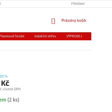
OSOBNÍCH ÚDAJŮ
Přihlášení
NÁKUPNÍ
Prázdný košík
KOŠÍK
Plasmové řezání
Indukční ohřev
VÝPRODEJ
Obchodní po
20 %
 Kč
č včetně DPH
dem
(2 ks)