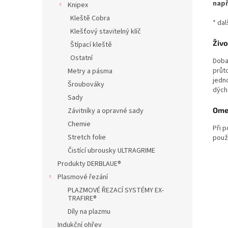
např
Knipex
Kleště Cobra
* da
Klešťový stavitelný klíč
Živo
Štípací kleště
Ostatní
Doba 
průt
Metry a pásma
jedno
Šroubováky
dýchá
Sady
Omez
Závitníky a opravné sady
Chemie
Při 
Stretch folie
použi
Čistící ubrousky ULTRAGRIME
Produkty DERBLAUE®
Plasmové řezání
PLAZMOVÉ ŘEZACÍ SYSTÉMY EX-
TRAFIRE®
Díly na plazmu
Indukční ohřev