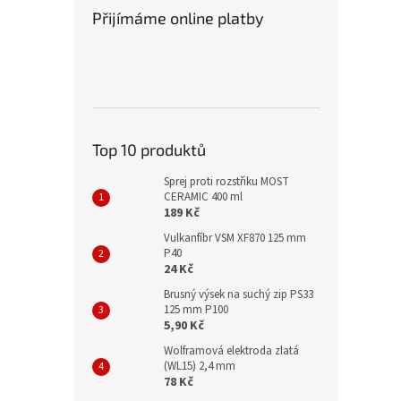
Přijímáme online platby
Top 10 produktů
Sprej proti rozstřiku MOST
CERAMIC 400 ml
189 Kč
Vulkanfíbr VSM XF870 125 mm
P40
24 Kč
Brusný výsek na suchý zip PS33
125 mm P100
5,90 Kč
Wolframová elektroda zlatá
(WL15) 2,4 mm
78 Kč