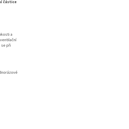
í částice
hkosti a
ventilační
 se při
jednorázové