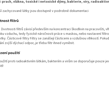
: prach, vlákna, toxické i netoxické dýmy, bakterie, viry, radioaktivn
lší zachycované látky jsou dostupné v podrobné dokumentaci
tnost filtrů
životnosti filtrů závisí především na koncentraci škodlivin na pracovišti, vl
oku vzduchu, tedy fyzické náročnosti práce s maskou, nebo nastavení filtro
tky. Částicové filtry Filtry se zanášejí částicemi a vzdušnou vlhkostí. Pokud
ní zvýší dýchací odpor, je třeba filtr ihned vyměnit.
ení použití
použití proti radioaktivním látkám, bakteriím a virům se doporučuje pouze 
tí!