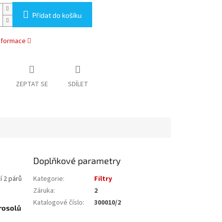
Přidat do košíku
informace
ZEPTAT SE
SDÍLET
Doplňkové parametry
í 2 párů
Kategorie
:
Filtry
Záruka
:
2
Katalogové číslo
:
300010/2
rosolů